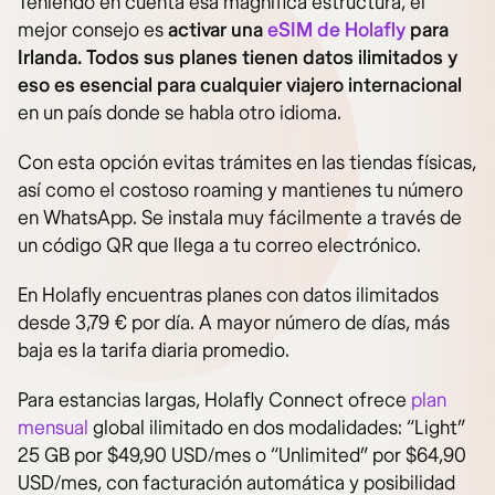
Teniendo en cuenta esa magnífica estructura, el
mejor consejo es
activar una
eSIM de Holafly
para
Irlanda. Todos sus planes tienen datos ilimitados y
eso es esencial para cualquier viajero internacional
en un país donde se habla otro idioma.
Con esta opción evitas trámites en las tiendas físicas,
así como el costoso roaming y mantienes tu número
en WhatsApp. Se instala muy fácilmente a través de
un código QR que llega a tu correo electrónico.
En Holafly encuentras planes con datos ilimitados
desde 3,79 € por día. A mayor número de días, más
baja es la tarifa diaria promedio.
Para estancias largas, Holafly Connect ofrece
plan
mensual
global ilimitado en dos modalidades: “Light”
25 GB por $49,90 USD/mes o “Unlimited” por $64,90
USD/mes, con facturación automática y posibilidad