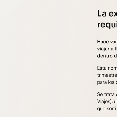
La e
requi
Hace va
viajar a 
dentro d
Esta nor
trimestr
para los
Se trata
Viajes), 
que será