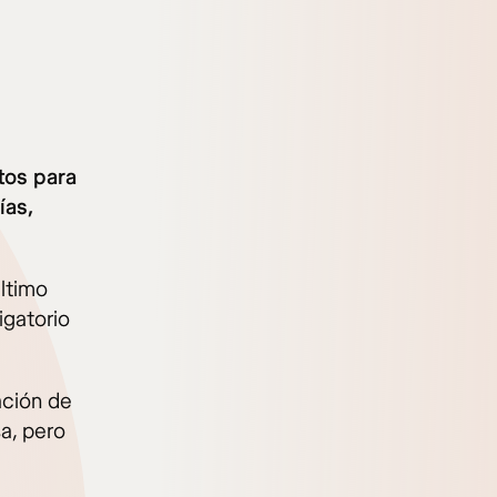
tos para
ías,
último
igatorio
ación de
sa, pero