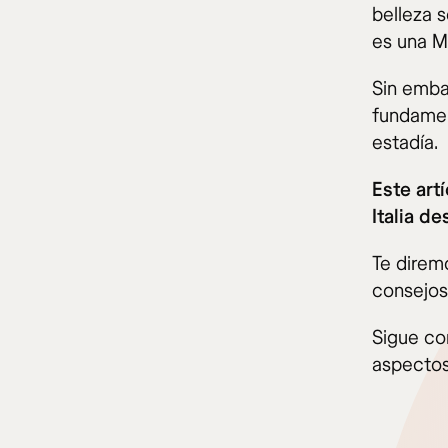
belleza 
es una M
Sin emba
fundamen
estadía.
Este art
Italia d
Te direm
consejos
Sigue co
aspectos 