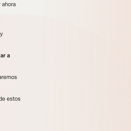
y ahora
 y
jar a
daremos
 de estos