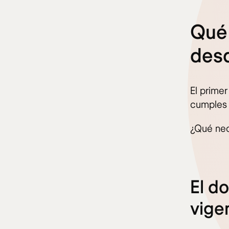
Qué 
des
El primer
cumples t
¿Qué nec
El d
vige