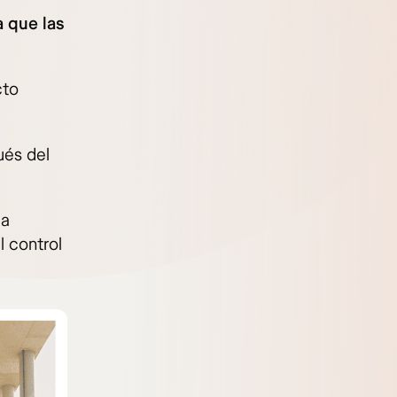
 que las
cto
ués del
la
l control