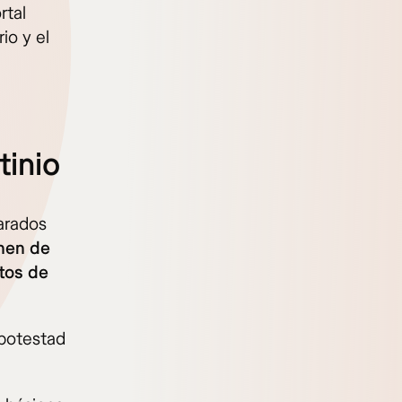
rtal
io y el
tinio
arados
onen de
stos de
 potestad