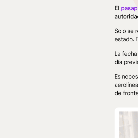
El
pasap
autorida
Solo se 
estado. D
La fecha
día previ
Es necesa
aerolíne
de fronte