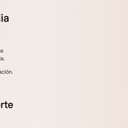
ia
ue
a.
ción.
rte