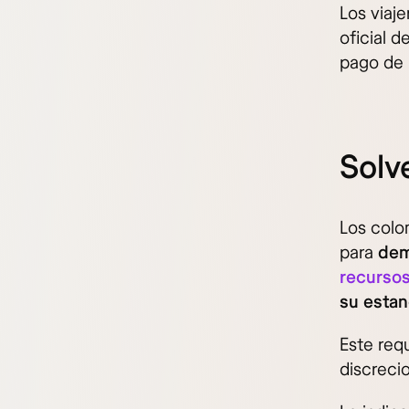
Los viaje
oficial d
pago de u
Solve
Los colo
para
dem
recurso
su estan
Este requ
discrecio