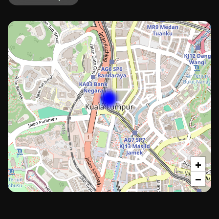
+
−
Kuala
Lumpur