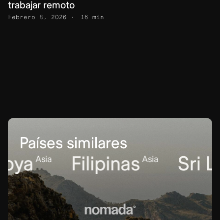
trabajar remoto
Febrero 8, 2026
16 min
Países similares
a
Filipinas
Sri Lan
Asia
Asia