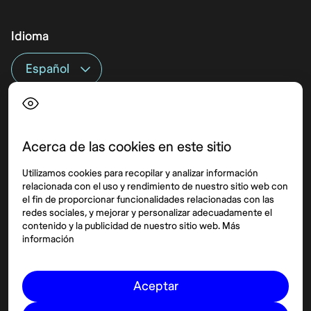
Idioma
Top destinos
Interés
Estados Unidos
Quiénes somos
México
Destinos
Acerca de las cookies en este sitio
Tailandia
Blog
Utilizamos cookies para recopilar y analizar información
España
relacionada con el uso y rendimiento de nuestro sitio web con
el fin de proporcionar funcionalidades relacionadas con las
redes sociales, y mejorar y personalizar adecuadamente el
Síguenos
contenido y la publicidad de nuestro sitio web. Más
información
Instagram
Pinterest
Aceptar