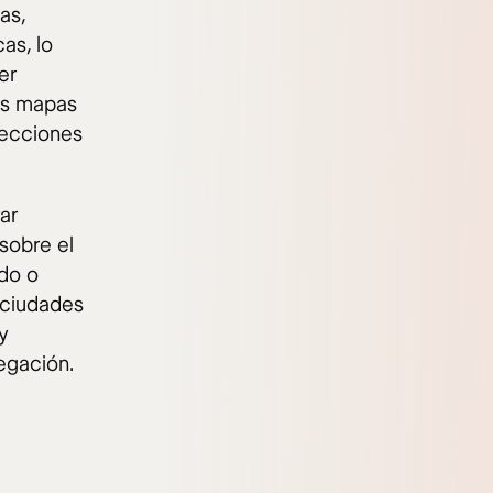
as,
as, lo
er
tos mapas
recciones
ar
sobre el
ndo o
n ciudades
y
egación.