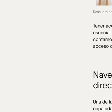
Descubre por
Tener ac
esencial 
contamos
acceso co
Nave
dire
Una de la
capacida