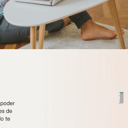
 poder
les de
do te