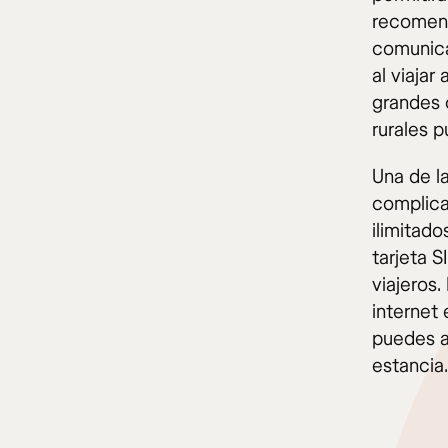
recomend
comunica
al viaja
grandes 
rurales 
Una de l
complica
ilimitado
tarjeta S
viajeros
internet
puedes a
estancia.