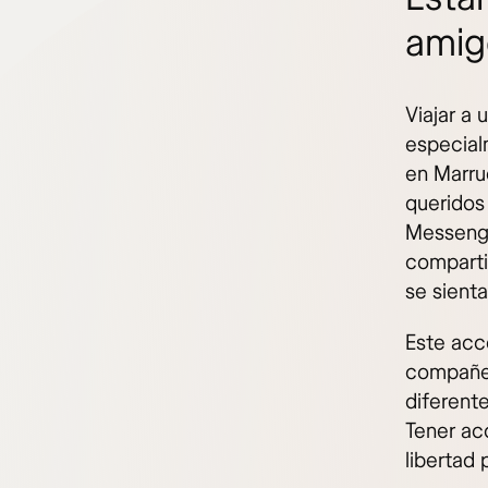
amig
Viajar a
especialm
en Marru
queridos
Messenge
compartir
se sient
Este acc
compañero
diferente
Tener ac
libertad 