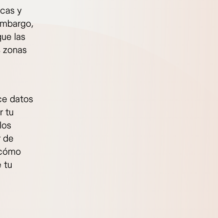
icas y
embargo,
que las
s zonas
ece datos
r tu
los
r de
y cómo
 tu