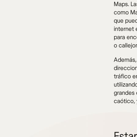
Maps. La
como Mar
que pued
internet
para enc
o callejo
Además, 
direccion
tráfico e
utilizand
grandes 
caótico,
Esta