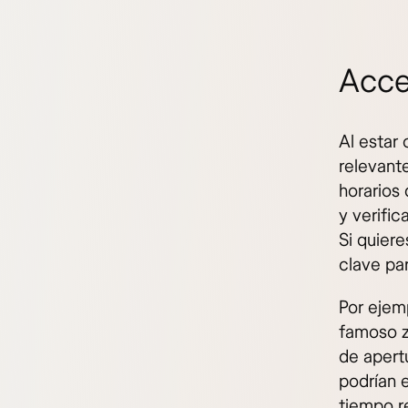
Acce
Al estar
relevant
horarios
y verific
Si quiere
clave par
Por ejem
famoso z
de apertu
podrían e
tiempo r