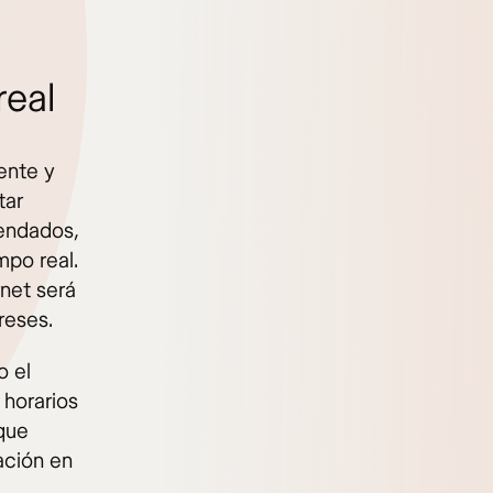
real
ente y
tar
mendados,
mpo real.
rnet será
reses.
o el
 horarios
 que
ación en