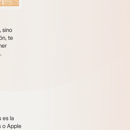
 sino
ón, te
ner
.
 es la
 o Apple