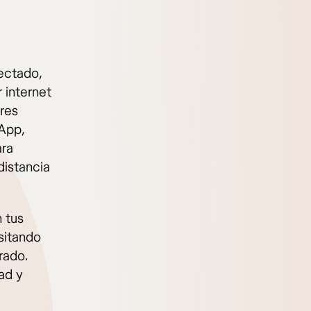
ectado,
 internet
res
App,
ara
distancia
 tus
isitando
rado.
ad y