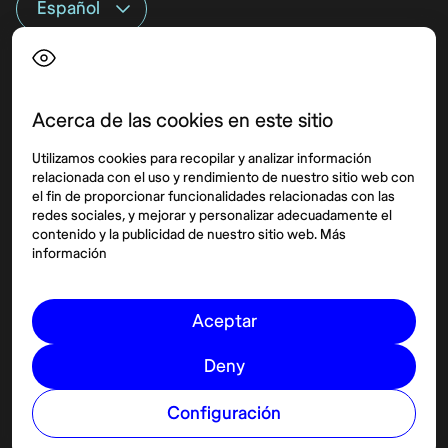
Top destinos
Interés
Estados Unidos
Quiénes somos
México
Destinos
Acerca de las cookies en este sitio
Tailandia
Blog
Utilizamos cookies para recopilar y analizar información
España
relacionada con el uso y rendimiento de nuestro sitio web con
el fin de proporcionar funcionalidades relacionadas con las
redes sociales, y mejorar y personalizar adecuadamente el
Síguenos
contenido y la publicidad de nuestro sitio web. Más
información
Instagram
Pinterest
Aceptar
Deny
Configuración
© 2026 Nomadaº
Cookies
Términos y condiciones
Política de privacidad