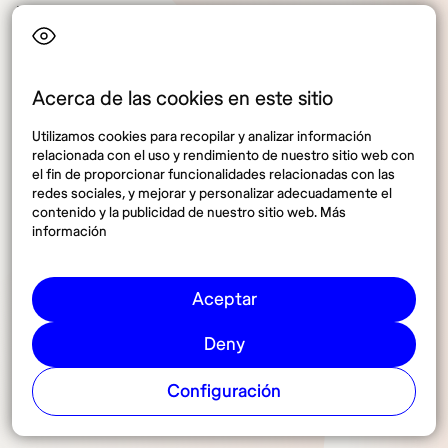
En temporada alta, muchos establecimientos deben
reservarse con meses de anticipación,
especialmente en Cancún, Riviera Maya, Oaxaca, San
Miguel de Allende o Puerto Escondido. Los precios
Acerca de las cookies en este sitio
son mucho más altos.
Utilizamos cookies para recopilar y analizar información
relacionada con el uso y rendimiento de nuestro sitio web con
En las temporadas baja o media hay mayor variedad
el fin de proporcionar funcionalidades relacionadas con las
de alojamientos. Es posible acceder a una mejor
redes sociales, y mejorar y personalizar adecuadamente el
ubicación, servicios más completos y habitaciones
contenido y la publicidad de nuestro sitio web. Más
más amplias. También hay más promociones y
información
beneficios.
Aceptar
Deny
Transporte: más movimiento,
Configuración
menos espacio