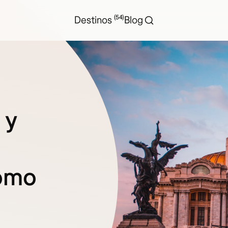
(54)
Destinos
Blog
 y
como