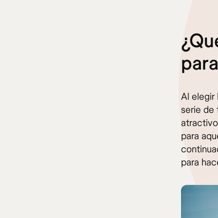
¿Qué
para
Al elegi
serie de
atractiv
para aque
continua
para hac