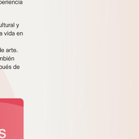
periencia
ltural y
a vida en
de arte.
ambién
spués de