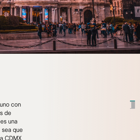
 uno con
os de
 es una
a sea que
 la CDMX