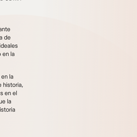
ante
la de
ideales
 en la
 en la
 historia,
s en el
ue la
storia