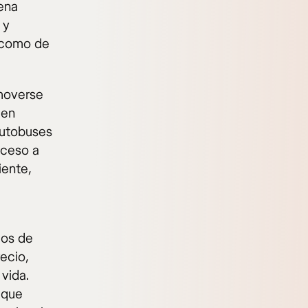
uena
 y
a como de
moverse
ien
autobuses
cceso a
iente,
mos de
ecio,
vida.
 que