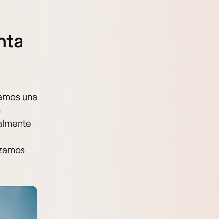
nta
ramos una
n
ialmente
lizamos