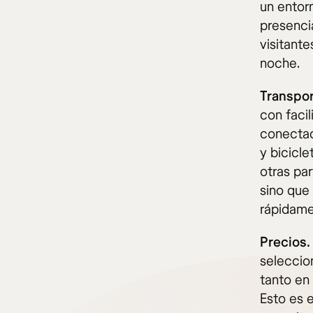
un entor
presencia
visitante
noche.
Transpor
con faci
conectad
y bicicle
otras pa
sino que
rápidame
Precios.
seleccio
tanto en
Esto es 