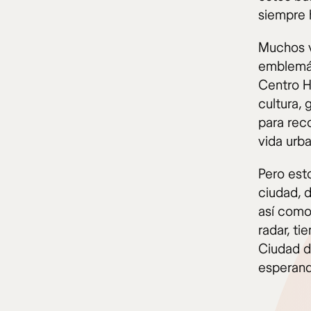
siempre 
Muchos v
emblemát
Centro H
cultura,
para rec
vida urba
Pero est
ciudad, d
así como
radar, ti
Ciudad d
esperand