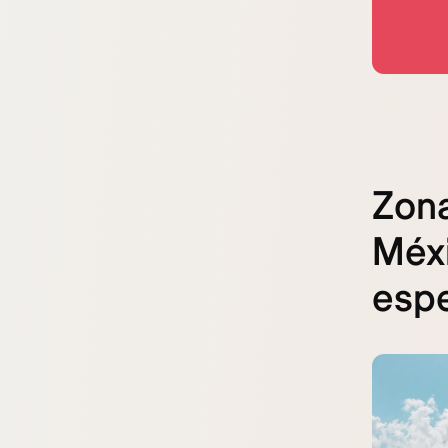
Zon
Méxi
espe