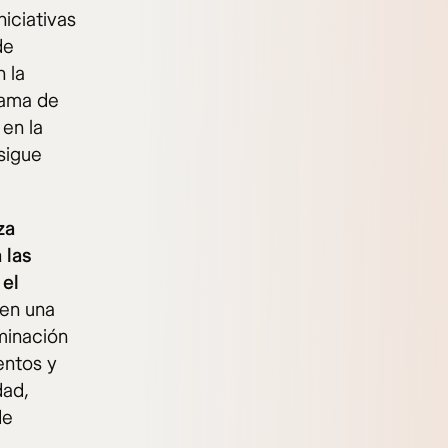
iciativas
de
 la
rama de
 en la
sigue
za
 las
 el
 en una
uminación
entos y
dad,
de