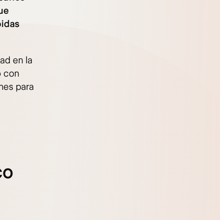
que
bidas
dad en la
o con
nes para
co