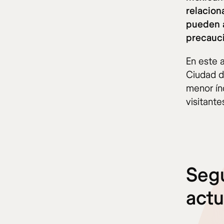
relacion
pueden a
precauc
En este a
Ciudad d
menor ín
visitante
Segu
act