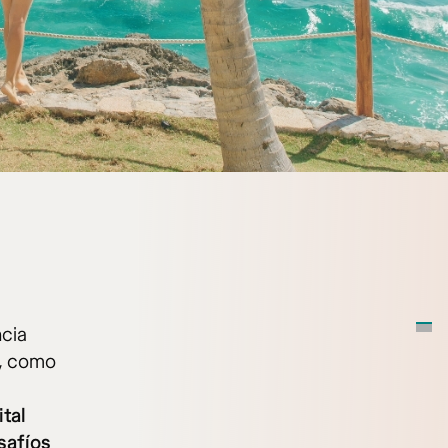
ncia
s, como
tal
safíos