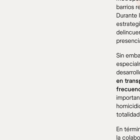
barrios r
Durante 
estrateg
delincue
presencia
Sin emba
especial
desarrol
en trans
frecuenc
importan
homicidi
totalidad
En térmi
la colab