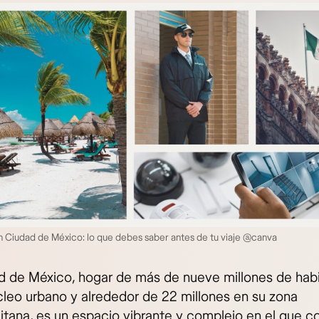
 Ciudad de México: lo que debes saber antes de tu viaje @canva
d de México, hogar de más de nueve millones de hab
cleo urbano y alrededor de 22 millones en su zona
itana, es un espacio vibrante y complejo en el que c