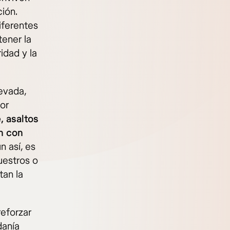
ión.
iferentes
tener la
idad y la
evada,
or
, asaltos
n con
n así, es
uestros o
tan la
reforzar
danía