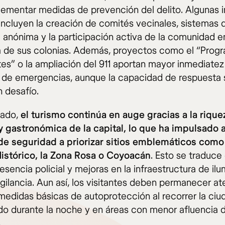
lementar medidas de prevención del delito. Algunas in
 incluyen la creación de comités vecinales, sistemas 
 anónima y la participación activa de la comunidad en
ia de sus colonias. Además, proyectos como el “Prog
es” o la ampliación del 911 aportan mayor inmediatez
 de emergencias, aunque la capacidad de respuesta 
n desafío.
lado,
el turismo continúa en auge gracias a la rique
 y gastronómica de la capital, lo que ha impulsado a
de seguridad a priorizar sitios emblemáticos como
istórico, la Zona Rosa o Coyoacán
. Esto se traduce
sencia policial y mejoras en la infraestructura de il
gilancia. Aun así, los visitantes deben permanecer at
medidas básicas de autoprotección al recorrer la ciu
do durante la noche y en áreas con menor afluencia 
.