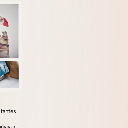
itantes
onviven