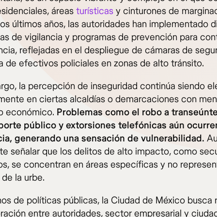
esidenciales, áreas
turísticas
y cinturones de marginac
los últimos años, las autoridades han implementado d
ias de vigilancia y programas de prevención para con
ncia, reflejadas en el despliegue de cámaras de segur
 de efectivos policiales en zonas de alto tránsito.
rgo, la percepción de inseguridad continúa siendo el
mente en ciertas alcaldías o demarcaciones con men
lo económico.
Problemas como el robo a transeúnte
porte público y extorsiones telefónicas aún ocurre
ia, generando una sensación de vulnerabilidad.
Au
te señalar que los delitos de alto impacto, como sec
os, se concentran en áreas específicas y no represen
 de la urbe.
nos de políticas públicas, la Ciudad de México busca 
oración entre autoridades, sector empresarial y ciuda