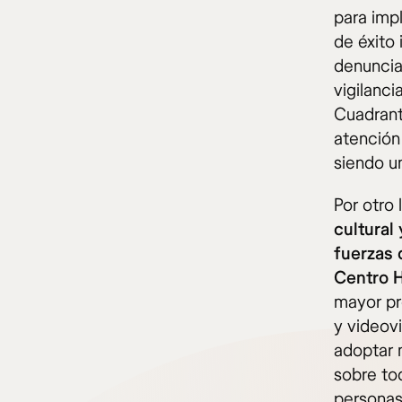
para imp
de éxito
denuncia
vigilanc
Cuadrant
atención
siendo u
Por otro 
cultural
fuerzas 
Centro H
mayor pre
y videovi
adoptar 
sobre to
personas