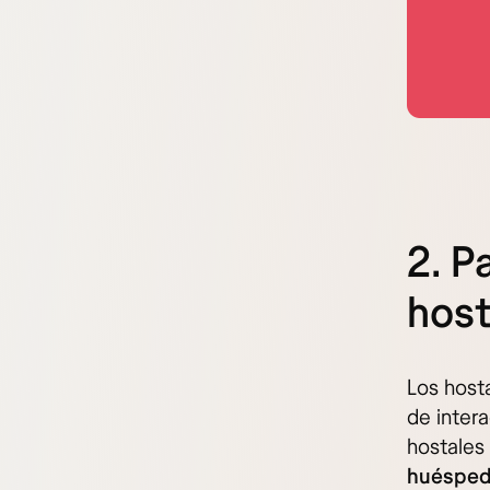
2. P
host
Los host
de inter
hostales
huéspe