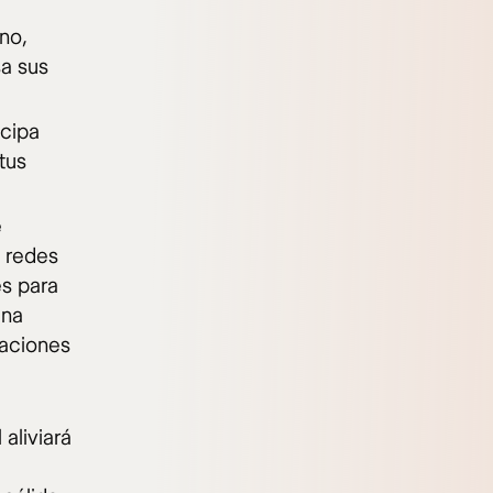
no,
sa sus
icipa
tus
e
 redes
s para
una
raciones
 aliviará