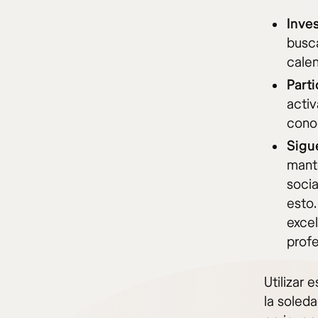
Inve
busca
calen
Part
activ
conoc
Sigu
mant
soci
esto
exce
profe
Utilizar 
la soled