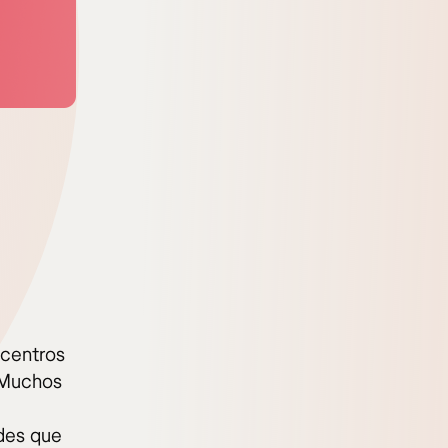
 centros
. Muchos
ades que