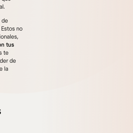
l.
s de
 Estos no
ionales,
on tus
s te
nder de
e la
s