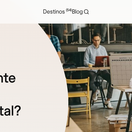
(54)
Destinos
Blog
nte
tal?