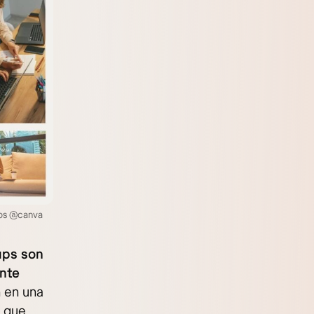
ups @canva
ups son
ante
 en una
y que