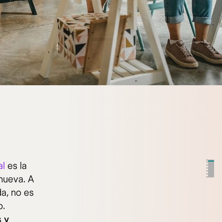
al
es la
 nueva. A
da, no es
o.
s y