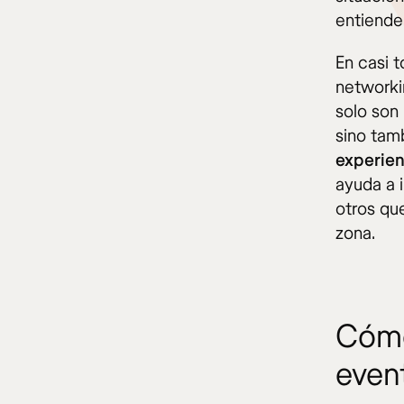
entienden
En casi 
networki
solo son
sino tam
experien
ayuda a 
otros qu
zona.
Cómo
even