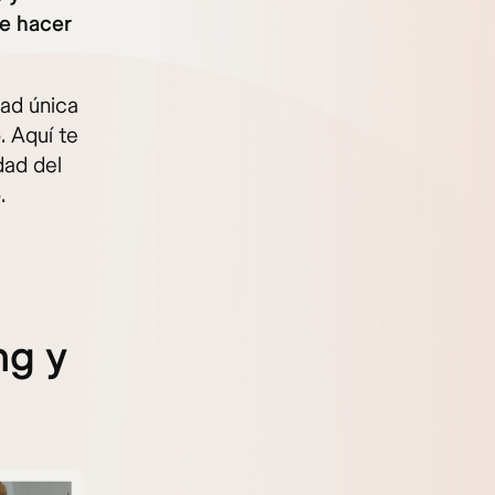
de hacer
ad única
. Aquí te
dad del
.
ng y