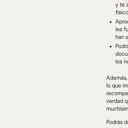
y te 
físic
Apren
les f
han 
Podrá
docum
los n
Además, 
lo que im
recompen
verdad q
muchísim
Podrás d