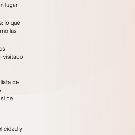
n lugar
: lo que
ómo las
os
 visitado
lista de
y
si de
licidad y