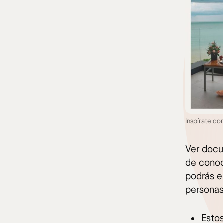
Inspírate co
Ver docu
de conoc
podrás e
personas
Esto