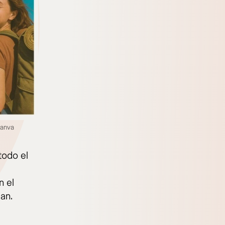
canva
todo el
n el
an.