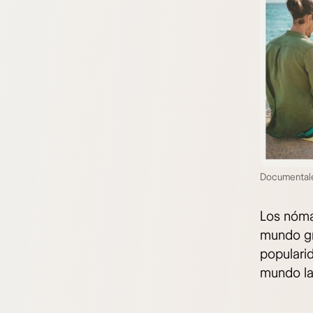
Documentale
Los nóma
mundo gr
populari
mundo la