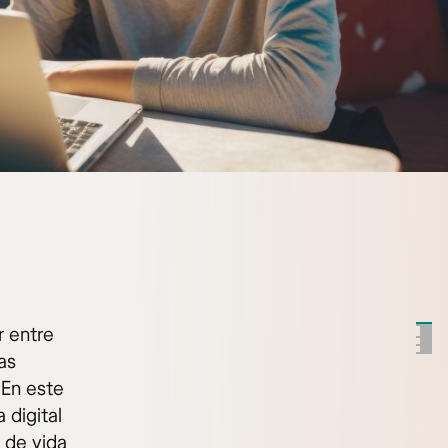
r entre
as
 En este
 digital
 de vida