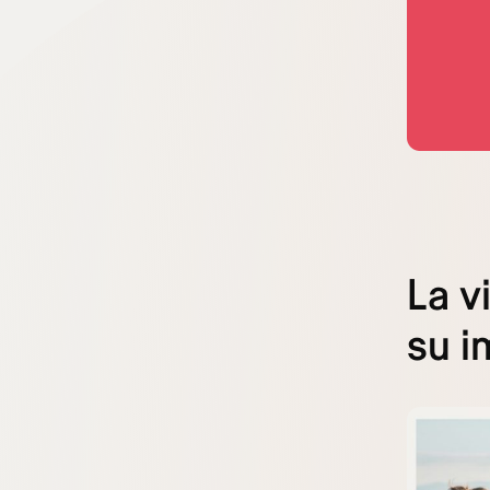
La v
su i