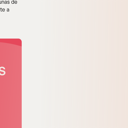
gunas de
te a