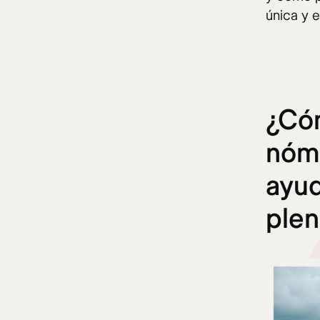
única y 
¿Có
nóma
ayud
ple