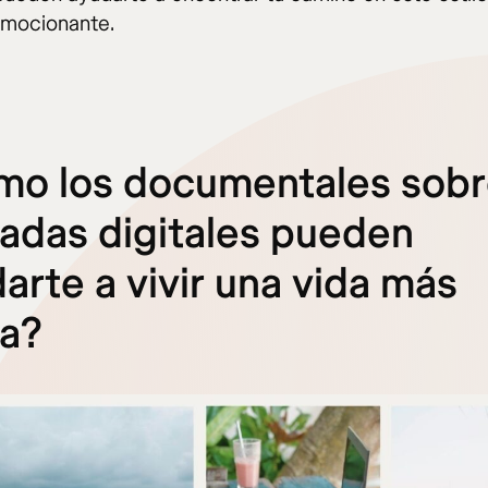
emocionante.
mo los documentales sob
das digitales pueden
arte a vivir una vida más
na?