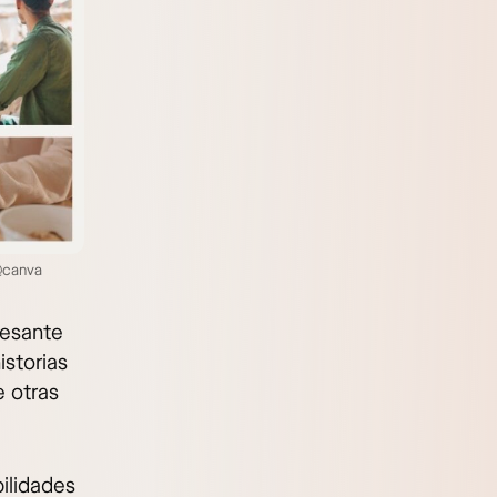
 @canva
resante
istorias
e otras
ilidades