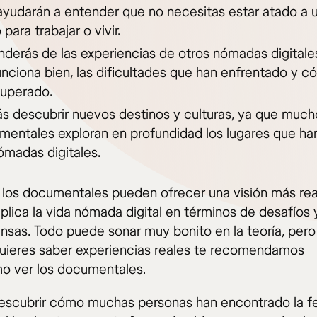
ayudarán a entender que no necesitas estar atado a u
o para trabajar o vivir.
derás de las experiencias de otros nómadas digitales
unciona bien, las dificultades que han enfrentado y c
superado.
s descubrir nuevos destinos y culturas, ya que much
entales exploran en profundidad los lugares que han
ómadas digitales.
los documentales pueden ofrecer una visión más rea
plica la vida nómada digital en términos de desafíos 
sas. Todo puede sonar muy bonito en la teoría, pero 
uieres saber experiencias reales te recomendamos
o ver los documentales.
escubrir cómo muchas personas han encontrado la fe