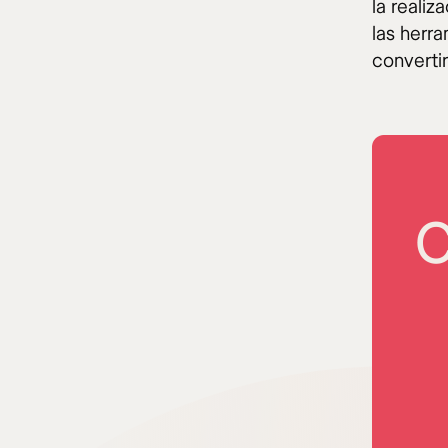
la realiz
las herr
converti