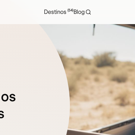
(54)
Destinos
Blog
los
s