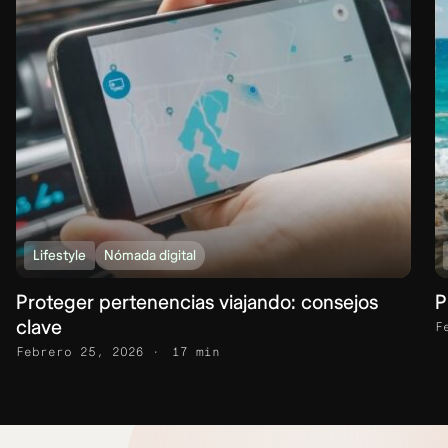
Lifestyle
Nómada digital
Proteger pertenencias viajando: consejos
P
clave
F
Febrero 25, 2026
17 min