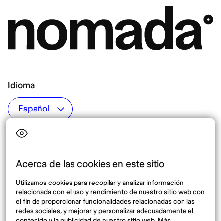
Idioma
Top destinos
Interés
Estados Unidos
Quiénes somos
México
Destinos
Acerca de las cookies en este sitio
Tailandia
Blog
Utilizamos cookies para recopilar y analizar información
España
relacionada con el uso y rendimiento de nuestro sitio web con
el fin de proporcionar funcionalidades relacionadas con las
redes sociales, y mejorar y personalizar adecuadamente el
Síguenos
contenido y la publicidad de nuestro sitio web. Más