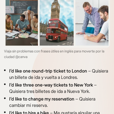
Viaja sin problemas con frases útiles en inglés para moverte por la
ciudad @canva
I’d like one round-trip ticket to London
– Quisiera
un billete de ida y vuelta a Londres.
I’d like three one-way tickets to New York
–
Quisiera tres billetes de ida a Nueva York.
I’d like to change my reservation
– Quisiera
cambiar mi reserva.
I’d like to hire a bike
– Me gustaría alquilar una