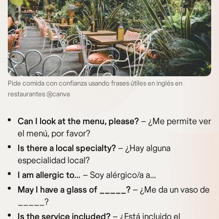
Pide comida con confianza usando frases útiles en inglés en
restaurantes @canva
Can I look at the menu, please?
– ¿Me permite ver
el menú, por favor?
Is there a local specialty?
– ¿Hay alguna
especialidad local?
I am allergic to…
– Soy alérgico/a a…
May I have a glass of _____?
– ¿Me da un vaso de
_____?
Is the service included?
– ¿Está incluido el