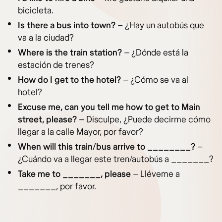
bicicleta.
Is there a bus into town?
– ¿Hay un autobús que
va a la ciudad?
Where is the train station?
– ¿Dónde está la
estación de trenes?
How do I get to the hotel?
– ¿Cómo se va al
hotel?
Excuse me, can you tell me how to get to Main
street, please?
– Disculpe, ¿Puede decirme cómo
llegar a la calle Mayor, por favor?
When will this train/bus arrive to ________?
–
¿Cuándo va a llegar este tren/autobús a _______?
Take me to _______, please
– Lléveme a
_______, por favor.