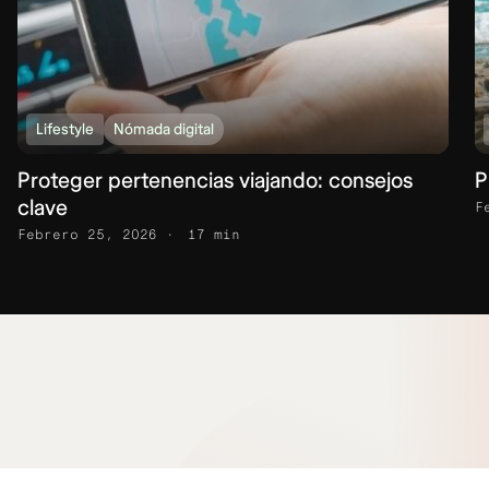
Lifestyle
Nómada digital
Proteger pertenencias viajando: consejos
P
clave
F
Febrero 25, 2026
17 min