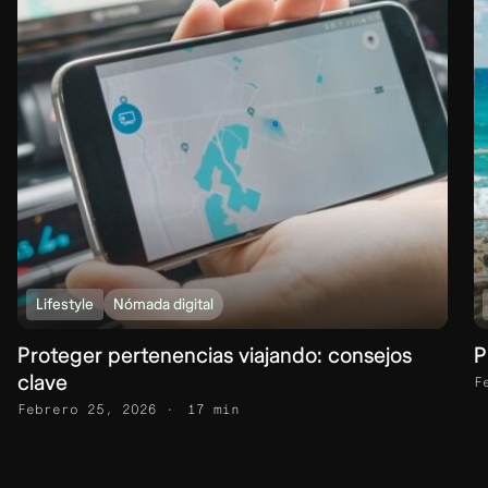
Lifestyle
Nómada digital
Proteger pertenencias viajando: consejos
P
clave
F
Febrero 25, 2026
17 min