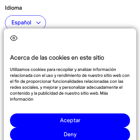
Idioma
Top destinos
Interés
Estados Unidos
Quiénes somos
México
Destinos
Acerca de las cookies en este sitio
Tailandia
Blog
Utilizamos cookies para recopilar y analizar información
España
relacionada con el uso y rendimiento de nuestro sitio web con
el fin de proporcionar funcionalidades relacionadas con las
redes sociales, y mejorar y personalizar adecuadamente el
Síguenos
contenido y la publicidad de nuestro sitio web. Más
información
Instagram
Pinterest
Aceptar
Deny