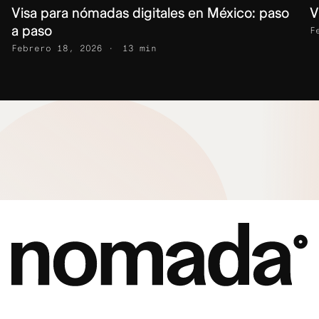
Visa para nómadas digitales en México: paso
V
a paso
F
Febrero 18, 2026
13 min