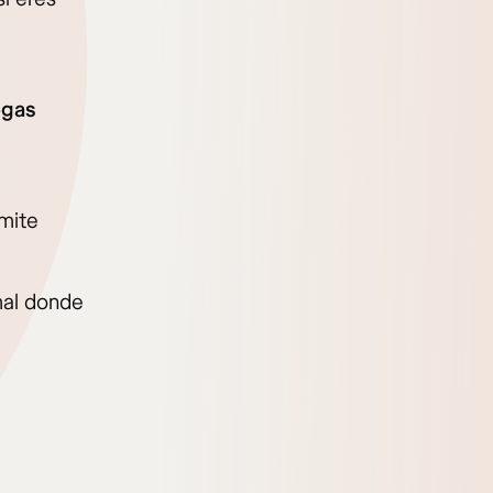
egas
ímite
mal donde