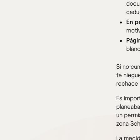
docum
cadu
En p
moti
Pági
blanc
Si no cum
te niegu
rechace a
Es impor
planeaba
un permis
zona Sc
La medid