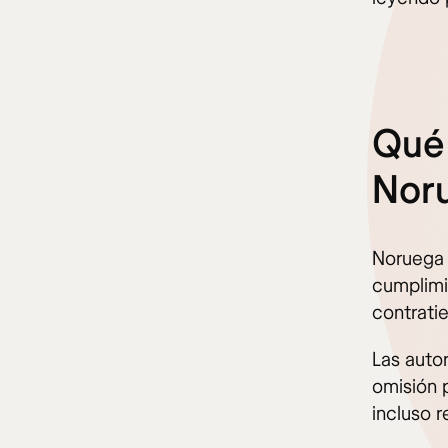
Qué 
Nor
Noruega e
cumplimie
contrati
Las auto
omisión 
incluso r