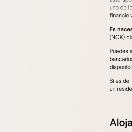
uno de l
financier
Es neces
(NOK) di
Puedes a
bancarios
disponibl
Si es de
un resid
Aloj