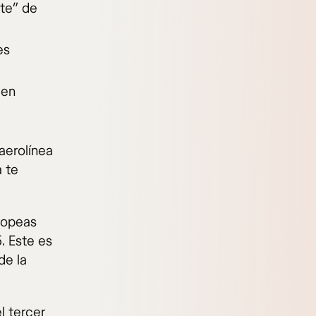
ite” de
es
 en
 aerolínea
 te
ropeas
. Este es
de la
l tercer