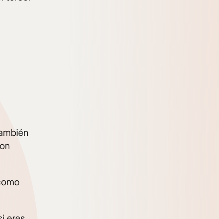
también
con
 como
si eres