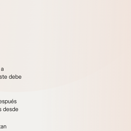
 a
Este debe
después
os desde
tan