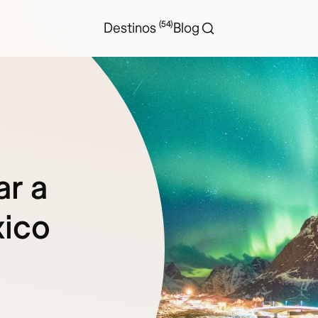
(54)
Destinos
Blog
ar a
ico