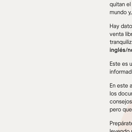
quitan e
mundo y, 
Hay dato
venta li
tranquil
inglés/
Este es 
informad
En este 
los docu
consejos
pero que
Prepárate
leyendo 