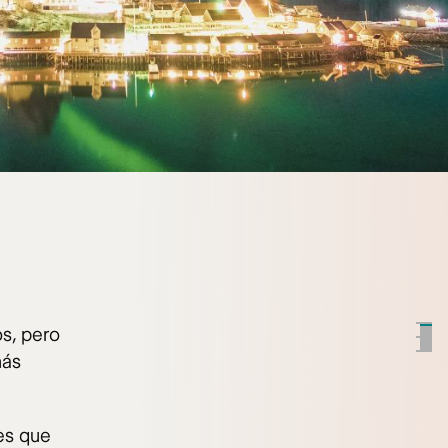
os, pero
más
es que