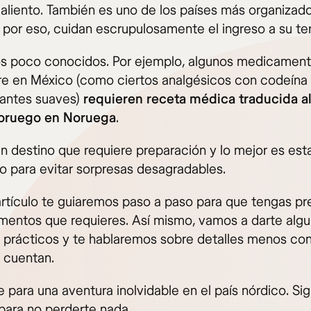
l aliento. También es uno de los países más organizad
por eso, cuidan escrupulosamente el ingreso a su terr
s poco conocidos. Por ejemplo, algunos medicamen
bre en México (como ciertos analgésicos con codeína
izantes suaves)
requieren receta médica traducida a
noruego en Noruega
.
un destino que requiere preparación y lo mejor es est
o para evitar sorpresas desagradables.
artículo te guiaremos paso a paso para que tengas p
mentos que requieres. Así mismo, vamos a darte alg
 prácticos y te hablaremos sobre detalles menos co
 cuentan.
 para una aventura inolvidable en el país nórdico. Si
para no perderte nada.