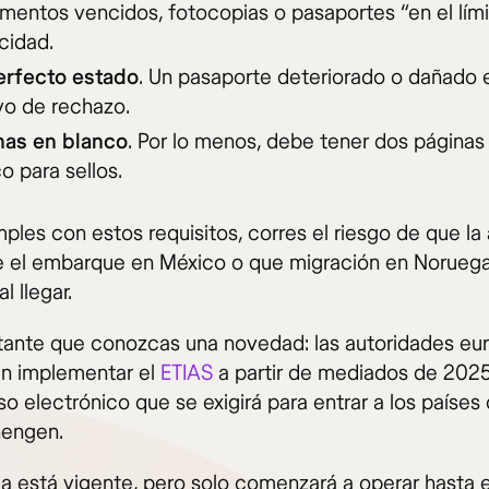
entos vencidos, fotocopias o pasaportes “en el lím
cidad.
erfecto estado
. Un pasaporte deteriorado o dañado 
vo de rechazo.
nas en blanco
. Por lo menos, debe tener dos páginas
o para sellos.
ples con estos requisitos, corres el riesgo de que la
e el embarque en México o que migración en Noruega
l llegar.
tante que conozcas una novedad: las autoridades eu
n implementar el
ETIAS
a partir de mediados de 2025
o electrónico que se exigirá para entrar a los países 
hengen.
a está vigente, pero solo comenzará a operar hasta e