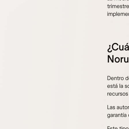
trimestr
implemen
¿Cuá
Nor
Dentro d
está la 
recursos
Las auto
garantía 
Este tipo