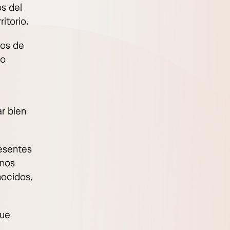
os del
itorio.
tos de
 o
l
ar bien
resentes
unos
nocidos,
gue