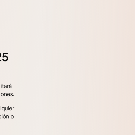
25
itará
iones.
lquier
ción o