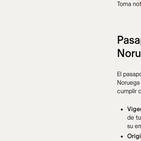
Toma nota
Pasa
Nor
El pasapo
Noruega 
cumplir c
Vige
de t
su em
Orig