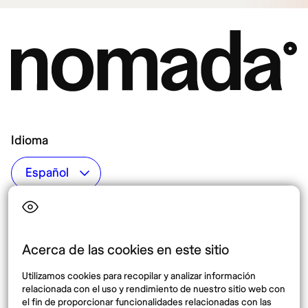
Idioma
Top destinos
Interés
Estados Unidos
Quiénes somos
México
Destinos
Acerca de las cookies en este sitio
Tailandia
Blog
Utilizamos cookies para recopilar y analizar información
España
relacionada con el uso y rendimiento de nuestro sitio web con
el fin de proporcionar funcionalidades relacionadas con las