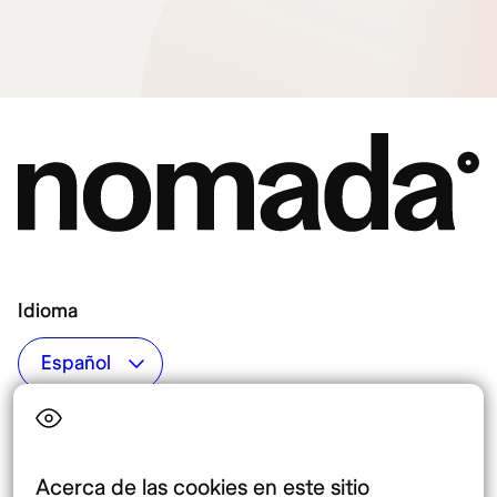
Idioma
Top destinos
Interés
Estados Unidos
Quiénes somos
México
Destinos
Acerca de las cookies en este sitio