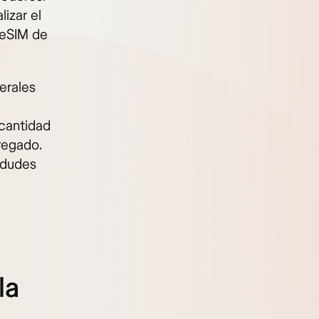
izar el
 eSIM de
erales
 cantidad
gregado.
 dudes
la