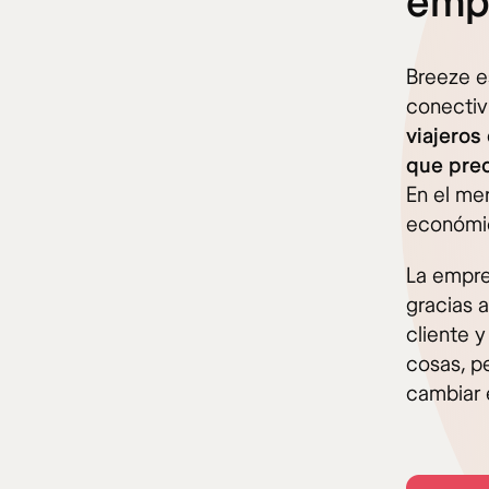
emp
Breeze e
conectiv
viajeros
que preo
En el me
económic
La empre
gracias 
cliente y
cosas, p
cambiar e