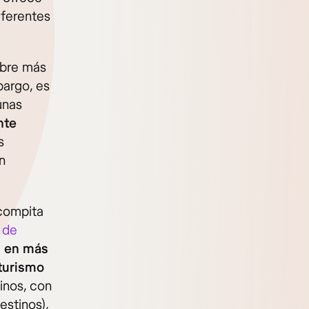
iferentes
ubre más
argo, es
unas
nte
s
n
compita
 de
s en más
turismo
inos, con
stinos),