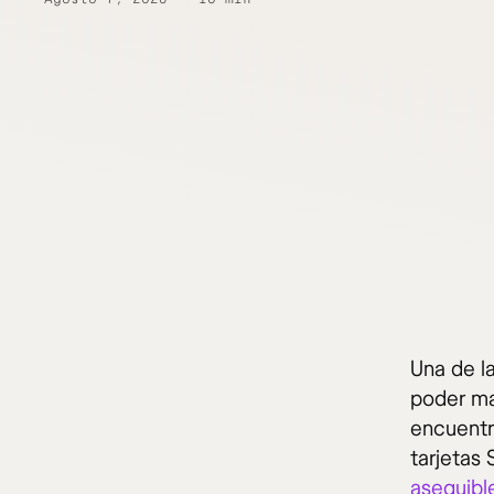
Una de l
poder ma
encuentr
tarjetas 
asequibl