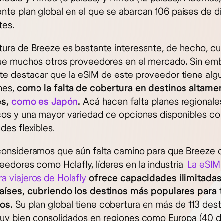
ente plan global en el que se abarcan 106 países de d
tes.
tura de Breeze es bastante interesante, de hecho, c
ue muchos otros proveedores en el mercado. Sin emb
te destacar que la eSIM de este proveedor tiene alg
ones,
como la falta de cobertura en destinos altame
es,
como es Japón
.
Acá hacen falta planes regionale
cos y una mayor variedad de opciones disponibles co
des flexibles.
consideramos que aún falta camino para que Breeze 
edores como Holafly, líderes en la industria.
La eSIM
a viajeros de Holafly
ofrece capacidades ilimitada
aíses, cubriendo los destinos más populares para 
os.
Su plan global tiene cobertura en más de 113 dest
uy bien consolidados en regiones como Europa (40 de