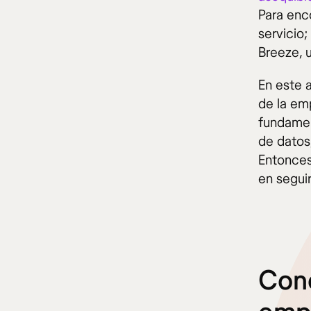
Para enc
servicio
Breeze, 
En este a
de la em
fundamen
de datos,
Entonces
en segui
Cono