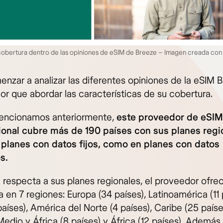
cobertura dentro de las opiniones de eSIM de Breeze – Imagen creada co
enzar a analizar las diferentes opiniones de la eSIM 
or que abordar las características de su cobertura.
ncionamos anteriormente,
este proveedor de eSIM
ional cubre más de 190 países con sus planes regi
 planes con datos fijos, como en planes con datos
s.
e respecta a sus planes regionales, el proveedor ofre
 en 7 regiones: Europa (34 países), Latinoamérica (11 
países), América del Norte (4 países), Caribe (25 paíse
edio y África (8 países) y África (12 países). Además