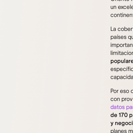
un excel
continen
La cober
países q
importan
limitaci
popular
específi
capacida
Por eso 
con prove
datos par
de 170 p
y negoci
planes m