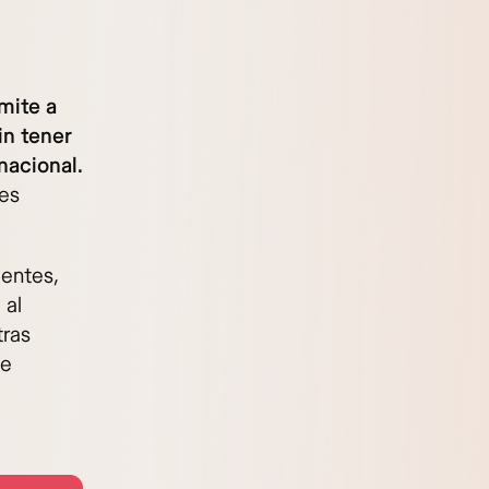
mite a
in tener
nacional.
nes
ientes,
 al
tras
de