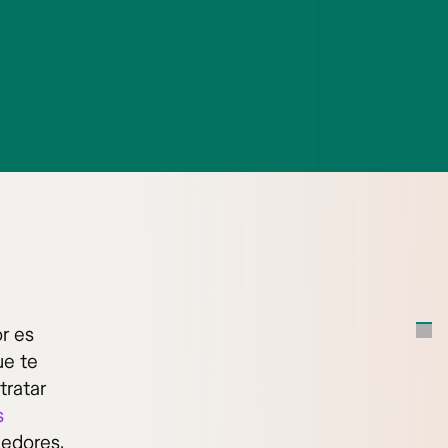
r es
ue te
tratar
s
eedores.