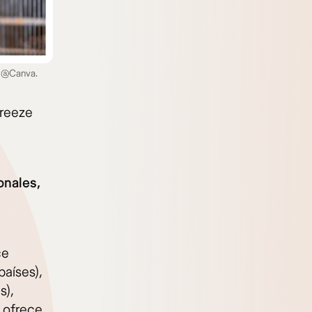
n @Canva.
Breeze
onales,
ce
países),
s),
, ofrece