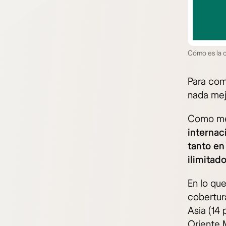
Cómo es la 
Para com
nada mej
Como me
internac
tanto en
ilimitado
En lo qu
cobertura
Asia (14 
Oriente M