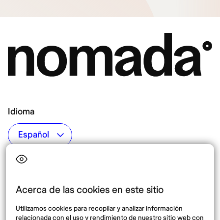
Idioma
Top destinos
Interés
Estados Unidos
Quiénes somos
México
Destinos
Acerca de las cookies en este sitio
Tailandia
Blog
Utilizamos cookies para recopilar y analizar información
España
relacionada con el uso y rendimiento de nuestro sitio web con