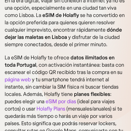
En la era digital, viajar sin conexión a internet ya no es
una opción, especialmente en una ciudad tan viva
como Lisboa. La
eSIM de Holafly
se ha convertido en
la opción preferida para quienes quieren resolver
cualquier imprevisto, encontrar rápidamente
dónde
dejar las maletas en Lisboa
y disfrutar de la ciudad
siempre conectados, desde el primer minuto.
La eSIM de Holafly te ofrece
datos ilimitados en
toda Portugal
, con activación instantánea: basta con
escanear el código QR recibido tras la compra en su
página web
y tu smartphone tendrá internet al
instante, sin cambiar la SIM física ni buscar tiendas
locales. Además, Holafly tiene
planes flexibles
:
puedes elegir una
eSIM por días
(ideal para viajes
cortos) o usar
Holafly Plans
(mensuales/anuales) si te
quedarás más tiempo o harás un viaje por varios
países. Esto significa que podrás reservar lockers,
consultar rutas en Google Maps, comunicarte con tu