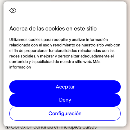
Conéctate al mundo sin
Acerca de las cookies en este sitio
fronteras. ¡Tu viaje comienza
Utilizamos cookies para recopilar y analizar información
relacionada con el uso y rendimiento de nuestro sitio web con
con un solo clic! ✈️
el fin de proporcionar funcionalidades relacionadas con las
redes sociales, y mejorar y personalizar adecuadamente el
contenido y la publicidad de nuestro sitio web. Más
información
¿Trabajas desde cualquier parte del mundo, eres un
viajero frecuente o te gusta estar siempre conectado
mientras exploras nuevos destinos? Con los
nuevos
Aceptar
planes mensuales de eSIM
, olvídate de cambiar de
chip cada vez que cruzas una frontera.
Deny
Configuración
Con estos planes, disfrutarás de:
🌍 Conexión continua en múltiples países