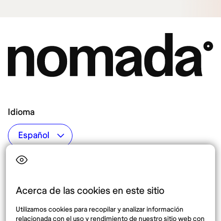
Idioma
Top destinos
Interés
Estados Unidos
Quiénes somos
México
Destinos
Acerca de las cookies en este sitio
Tailandia
Blog
Utilizamos cookies para recopilar y analizar información
España
relacionada con el uso y rendimiento de nuestro sitio web con