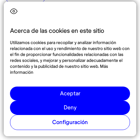
Top destinos
Interés
Estados Unidos
Quiénes somos
México
Destinos
Acerca de las cookies en este sitio
Tailandia
Blog
Utilizamos cookies para recopilar y analizar información
España
relacionada con el uso y rendimiento de nuestro sitio web con
el fin de proporcionar funcionalidades relacionadas con las
redes sociales, y mejorar y personalizar adecuadamente el
Síguenos
contenido y la publicidad de nuestro sitio web. Más
información
Instagram
Pinterest
Aceptar
Deny
Configuración
© 2026 Nomadaº
Cookies
Términos y condiciones
Política de privacidad