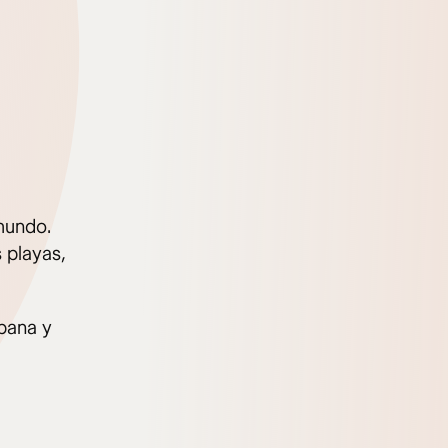
mundo.
 playas,
bana y