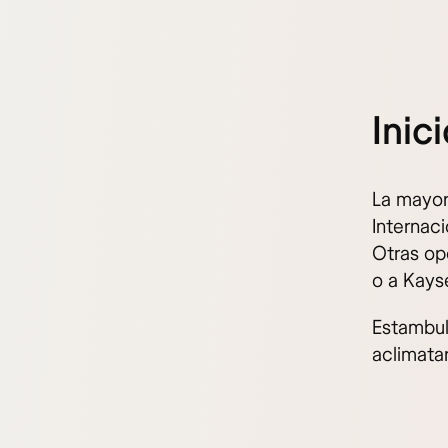
Inic
La mayorí
Internac
Otras opc
o a Kays
Estambul
aclimatar