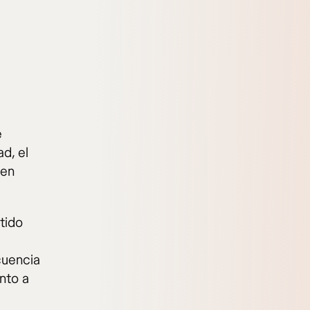
e
ad, el
 en
tido
cuencia
nto a