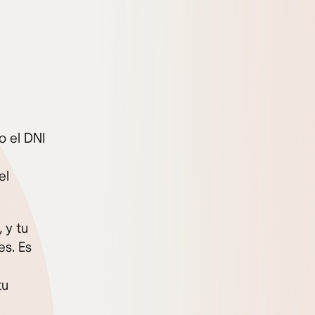
o el DNI
el
 y tu
s. Es
tu