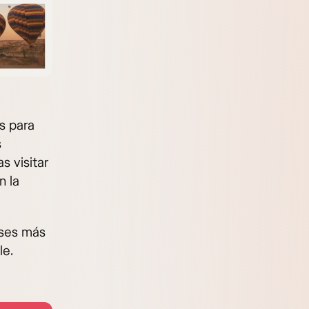
s para
s
s visitar
n la
eses más
le.