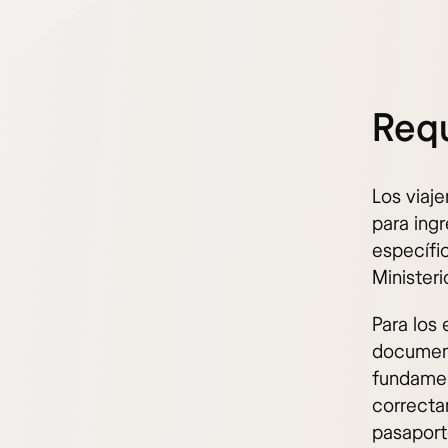
Requ
Los viaj
para ingr
específic
Ministeri
Para los 
document
fundamen
correcta
pasaport