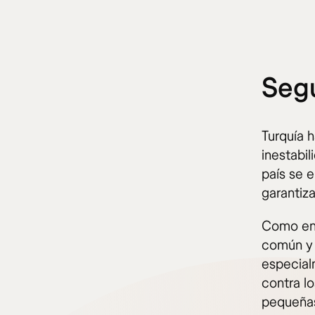
Segu
Turquía 
inestabil
país se e
garantiza
Como en 
común y 
especial
contra l
pequeñas