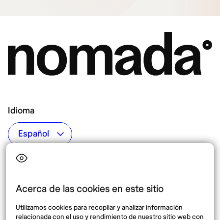
Idioma
Top destinos
Interés
Estados Unidos
Quiénes somos
México
Destinos
Acerca de las cookies en este sitio
Tailandia
Blog
Utilizamos cookies para recopilar y analizar información
España
relacionada con el uso y rendimiento de nuestro sitio web con