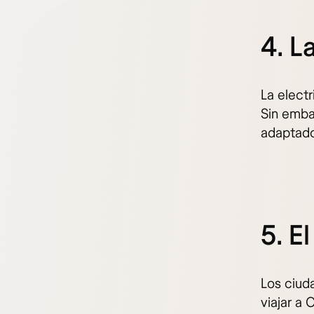
4. L
La elect
Sin emba
adaptado
5. E
Los ciud
viajar a