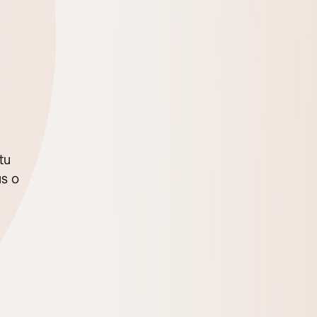
tu
ús o