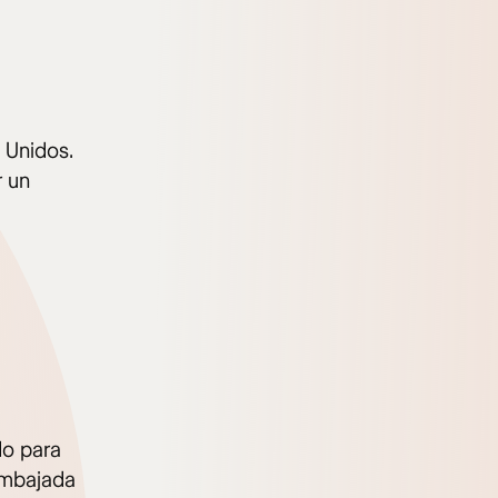
 Unidos.
r un
do para
 embajada