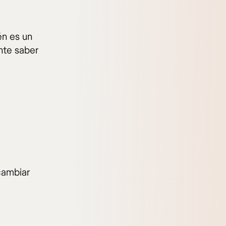
én es un
nte saber
cambiar