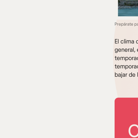
Prepárate pa
El clima
general, 
temporad
temporad
bajar de 