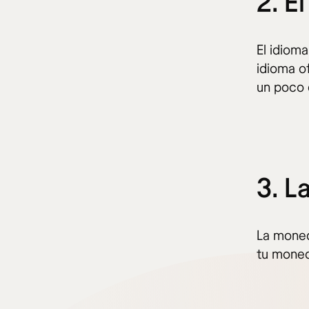
2. E
El idioma
idioma o
un poco 
3. L
La moned
tu moned