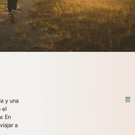
ia y una
 el
r. En
iajar a