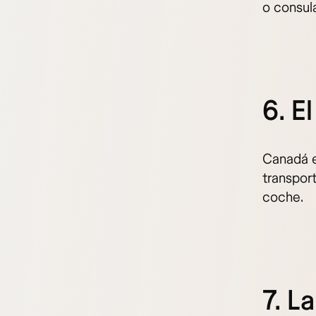
o consul
6. E
Canadá es
transport
coche.
7. L