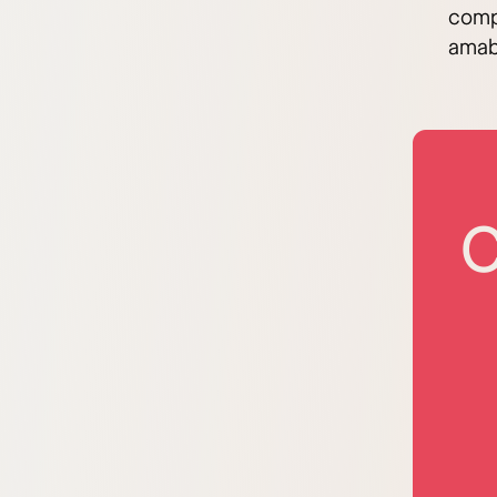
compl
amabi