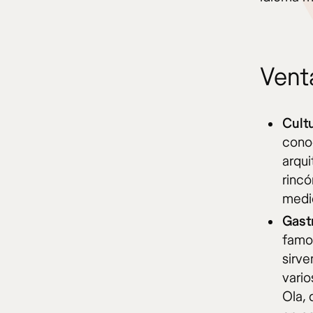
Vent
Cult
cono
arqui
rincó
medie
Gast
famo
sirve
vari
Ola,