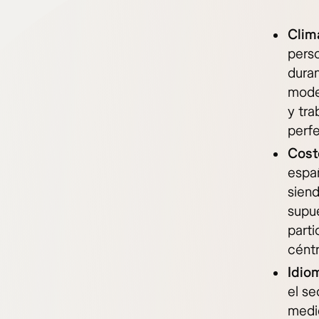
Clim
perso
duran
moder
y tra
perfe
Cost
espa
sien
supue
parti
céntr
Idio
el se
medid