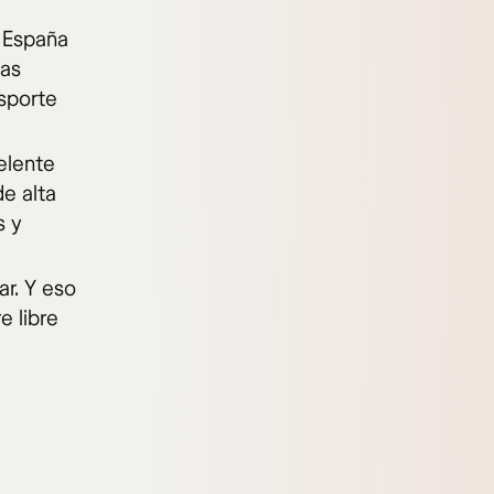
e España
sas
nsporte
elente
de alta
s y
r. Y eso
e libre