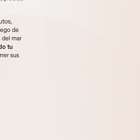
utos,
uego de
a del mar
do tu
rrer sus