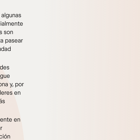
 algunas
cialmente
s son
ta pasear
iudad
ades
igue
na y, por
leres en
ás
mente en
r
ción