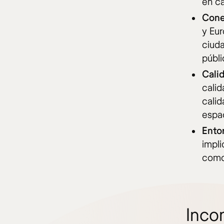
en ca
Cone
y Eu
ciuda
públi
Cali
calid
cali
espa
Ento
impli
como 
Inco