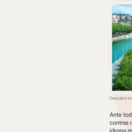
Descubre los
Ante tod
contras d
idioma mi