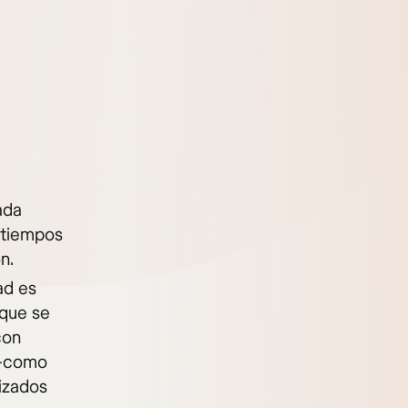
ada
 tiempos
n.
ad es
 que se
con
 —como
izados