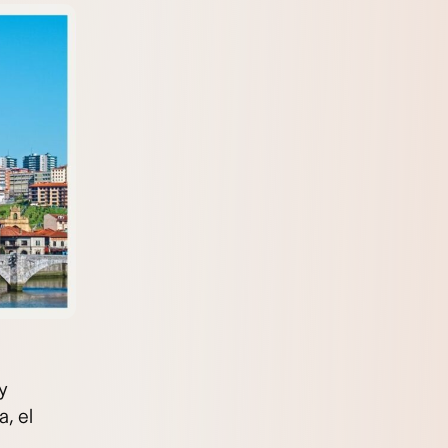
y
, el