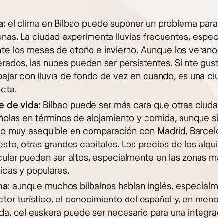
a
: el clima en Bilbao puede suponer un problema para
nas. La ciudad experimenta lluvias frecuentes, espe
te los meses de otoño e invierno. Aunque los verano
ados, las nubes pueden ser persistentes. Si nte gus
bajar con lluvia de fondo de vez en cuando, es una c
cta.
e de vida
: Bilbao puede ser más cara que otras ciud
ñolas en términos de alojamiento y comida, aunque s
do muy asequible en comparación con Madrid, Barcelo
sto, otras grandes capitales. Los precios de los alqui
cular pueden ser altos, especialmente en las zonas m
icas y populares.
ma
: aunque muchos bilbaínos hablan inglés, especial
ctor turístico, el conocimiento del español y, en meno
a, del euskera puede ser necesario para una integra