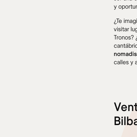
y oportun
¿Te imag
visitar 
Tronos? 
cantábri
nomadism
calles y 
Vent
Bilb