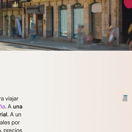
a viajar
ña
. A
una
ial
. A un
ales por
, precios