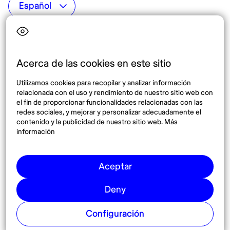
Top destinos
Interés
Estados Unidos
Quiénes somos
México
Destinos
Acerca de las cookies en este sitio
Tailandia
Blog
Utilizamos cookies para recopilar y analizar información
España
relacionada con el uso y rendimiento de nuestro sitio web con
el fin de proporcionar funcionalidades relacionadas con las
redes sociales, y mejorar y personalizar adecuadamente el
Síguenos
contenido y la publicidad de nuestro sitio web. Más
información
Instagram
Pinterest
Aceptar
Deny
Configuración
© 2026 Nomadaº
Cookies
Términos y condiciones
Política de privacidad