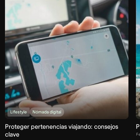
Lifestyle
Nómada digital
Proteger pertenencias viajando: consejos
P
clave
F