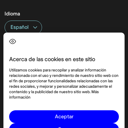
Idioma
Top destinos
Interés
Estados Unidos
Quiénes somos
México
Destinos
Acerca de las cookies en este sitio
Tailandia
Blog
Utilizamos cookies para recopilar y analizar información
España
relacionada con el uso y rendimiento de nuestro sitio web con
el fin de proporcionar funcionalidades relacionadas con las
redes sociales, y mejorar y personalizar adecuadamente el
Síguenos
contenido y la publicidad de nuestro sitio web. Más
información
Instagram
Pinterest
Aceptar