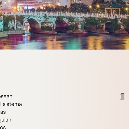
esean
el sistema
las
gulan
ios