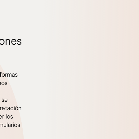
iones
eformas
sos
 se
pretación
r los
mularios