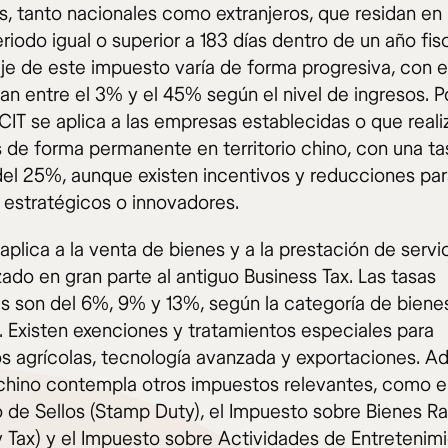
os, tanto nacionales como extranjeros, que residan en
riodo igual o superior a 183 días dentro de un año fisc
je de este impuesto varía de forma progresiva, con 
an entre el 3% y el 45% según el nivel de ingresos. P
 CIT se aplica a las empresas establecidas o que reali
 de forma permanente en territorio chino, con una ta
del 25%, aunque existen incentivos y reducciones pa
 estratégicos o innovadores.
 aplica a la venta de bienes y a la prestación de servic
ado en gran parte al antiguo Business Tax. Las tasas
es son del 6%, 9% y 13%, según la categoría de biene
s. Existen exenciones y tratamientos especiales para
s agrícolas, tecnología avanzada y exportaciones. A
chino contempla otros impuestos relevantes, como e
 de Sellos (Stamp Duty), el Impuesto sobre Bienes R
y Tax) y el Impuesto sobre Actividades de Entretenim