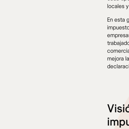
locales y
En esta 
impuesto 
empresas
trabajad
comercia
mejora la
declaraci
Visi
imp