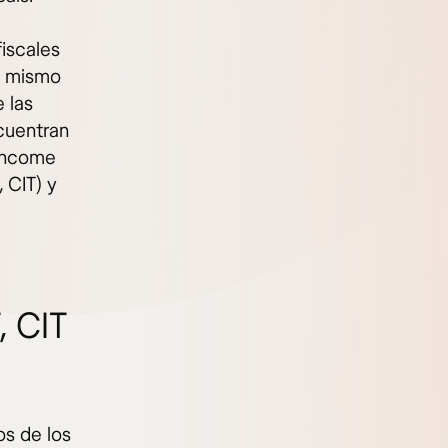
iscales
Al mismo
 las
ncuentran
 Income
 CIT) y
, CIT
os de los