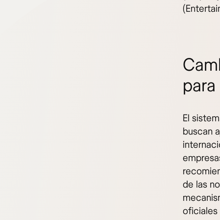
(Entertai
Camb
para
El sistem
buscan a
internac
empresas
recomien
de las n
mecanism
oficiales