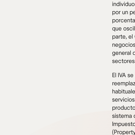
individu
por un pe
porcenta
que oscil
parte, el
negocios
general 
sectores
El IVA se
reemplaz
habitual
servicio
producto
sistema 
Impuesto
(Propert