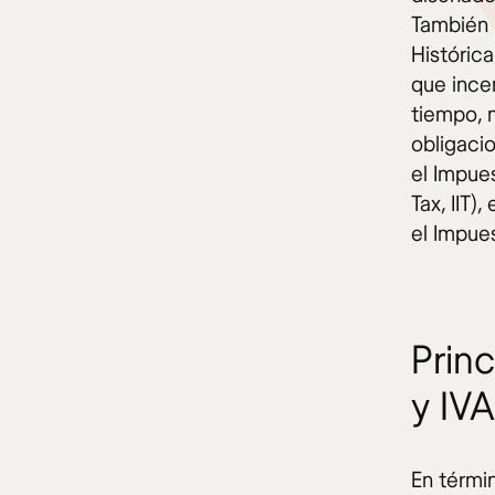
También b
Históric
que incen
tiempo, 
obligacio
el Impues
Tax, IIT)
el Impues
Princ
y IVA
En términ