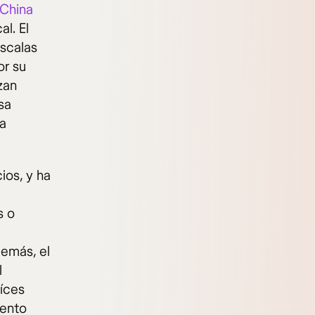
China
al. El
escalas
or su
zan
sa
ra
ios, y ha
s o
demás, el
l
aíces
iento