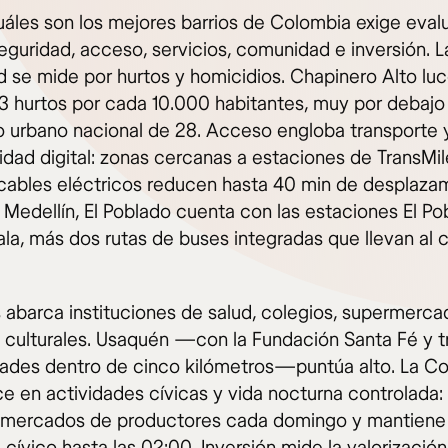
cuáles son los mejores barrios de Colombia exige eval
seguridad, acceso, servicios, comunidad e inversión. L
d se mide por hurtos y homicidios. Chapinero Alto lu
13 hurtos por cada 10.000 habitantes, muy por debajo
 urbano nacional de 28. Acceso engloba transporte 
idad digital: zonas cercanas a estaciones de TransMil
cables eléctricos reducen hasta 40 min de desplaza
n Medellín, El Poblado cuenta con las estaciones El Po
la, más dos rutas de buses integradas que llevan al 
s abarca instituciones de salud, colegios, supermerca
 culturales. Usaquén —​con la Fundación Santa Fé y t
dades dentro de cinco kilómetros—​puntúa alto. La 
ce en actividades cívicas y vida nocturna controlada:
 mercados de productores cada domingo y mantiene