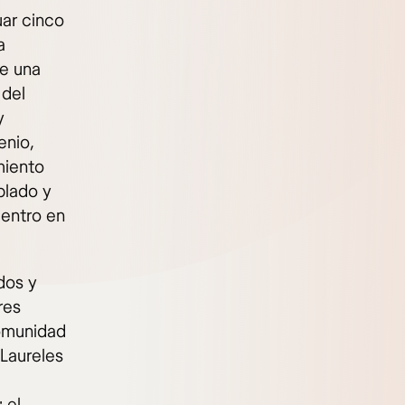
uar cinco
a
ce una
 del
y
enio,
miento
blado y
centro en
dos y
res
Comunidad
 Laureles