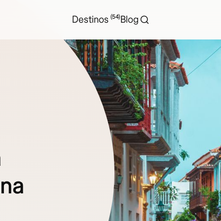
(54)
Destinos
Blog
a
ona