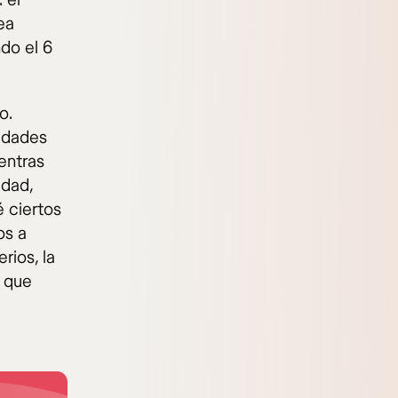
 el
ea
do el 6
o.
nidades
ientras
idad,
é ciertos
os a
rios, la
o que