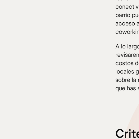
conectiv
barrio p
acceso a
coworkin
A lo larg
revisare
costos d
locales g
sobre la 
que has e
Crit