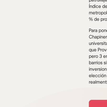
patrullaj
Índice d
metropol
% de pro
Para pon
Chapiner
universit
que Prov
pero 3 en
barrios s
inversion
elección 
realmente