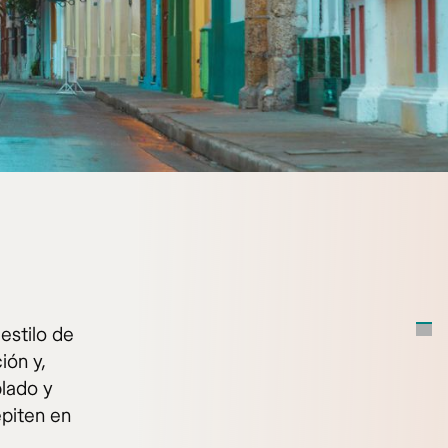
 estilo de
ión y,
blado y
epiten en