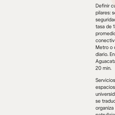
Definir 
pilares: 
segurida
tasa de 
promedio
conectiv
Metro o 
diario. E
Aguacata
20 min.
Servicio
espacios
universi
se tradu
organiza