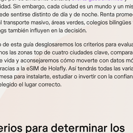
idad. Sin embargo, cada ciudad es un mundo y un m
uede sentirse distinto de día y de noche. Renta prome
l transporte masivo, áreas verdes, colegios bilingües
gs también influyen en la decisión.
o de esta guía desglosaremos los criterios para evalua
mos las zonas top de cuatro ciudades clave, compar
e vida y aconsejaremos cómo moverte con datos mó
racias a la eSIM de Holafly. Así tendrás todas las vari
mesa para instalarte, estudiar o invertir con la confia
legido el lugar correcto.
erios para determinar los