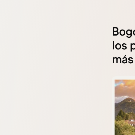
Bogo
los 
más