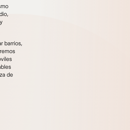
ismo
dio,
 y
r barrios,
aremos
viles
ables
nza de