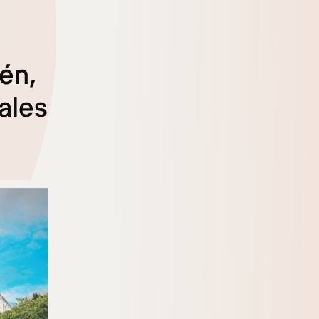
én,
ales