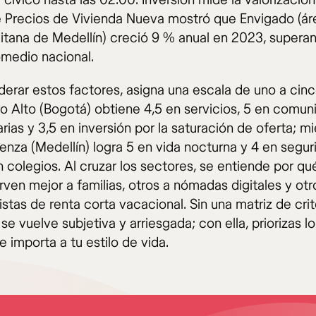
e cívico hasta las 02:00. Inversión mide la valorización:
e Precios de Vivienda Nueva mostró que Envigado (ár
itana de Medellín) creció 9 % anual en 2023, superan
medio nacional.
derar estos factores, asigna una escala de uno a cinc
o Alto (Bogotá) obtiene 4,5 en servicios, 5 en comu
arias y 3,5 en inversión por la saturación de oferta; m
enza (Medellín) logra 5 en vida nocturna y 4 en segur
 colegios. Al cruzar los sectores, se entiende por qu
irven mejor a familias, otros a nómadas digitales y otr
istas de renta corta vacacional. Sin una matriz de crite
se vuelve subjetiva y arriesgada; con ella, priorizas l
 importa a tu estilo de vida.