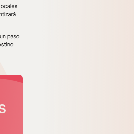
locales.
ntizará
 un paso
estino