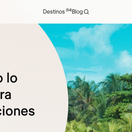
(54)
Destinos
Blog
 lo
ra
ciones