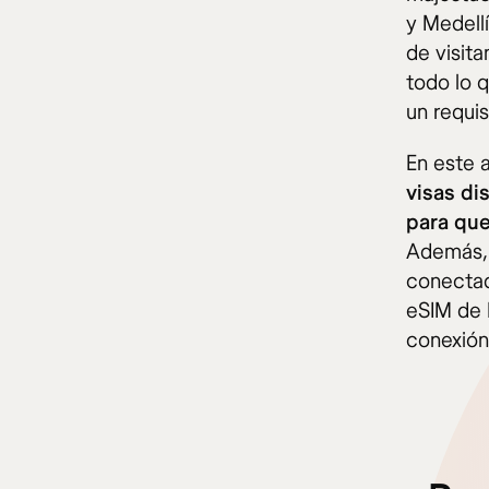
y Medellí
de visit
todo lo 
un requis
En este a
visas di
para que
Además, 
conectad
eSIM de H
conexión 