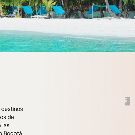
 destinos
ros de
 las
o Bogotá