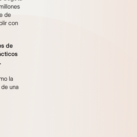
millones
te de
lir con
os de
ácticos
.
mo la
r de una