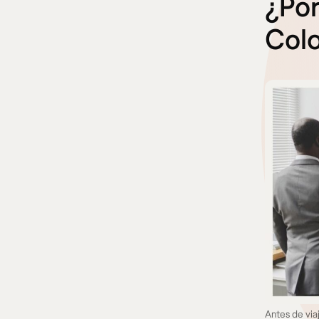
¿Por
Col
Antes de via