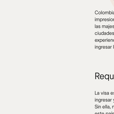
Colombia
impresio
las maje
ciudades
experienc
ingresar
Requi
La visa e
ingresar
Sin ella,
este país