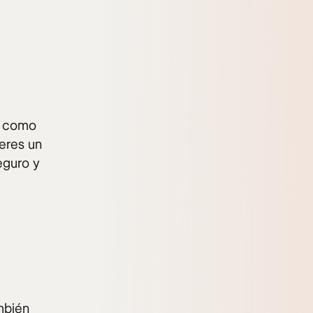
s como
 eres un
eguro y
ambién