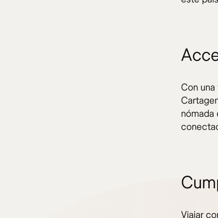
Acce
Con una 
Cartagen
nómada d
conecta
Cump
Viajar co