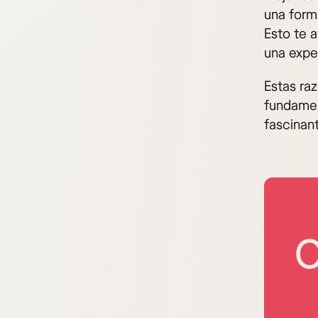
una form
Esto te 
una exper
Estas ra
fundamen
fascinan