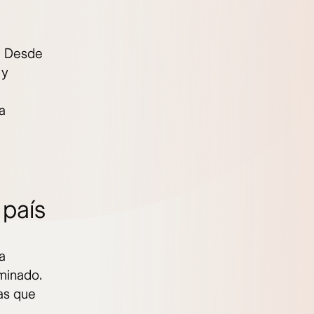
. Desde
 y
e
a
 país
a
minado.
las que