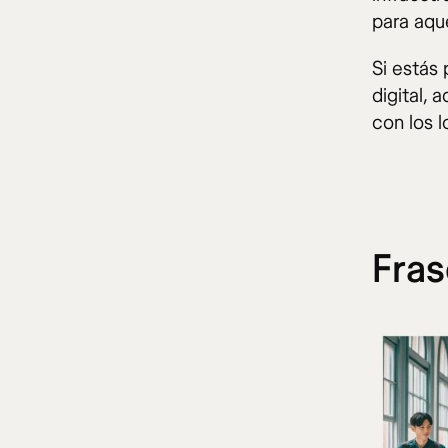
para aque
Si estás
digital, 
con los l
Fras