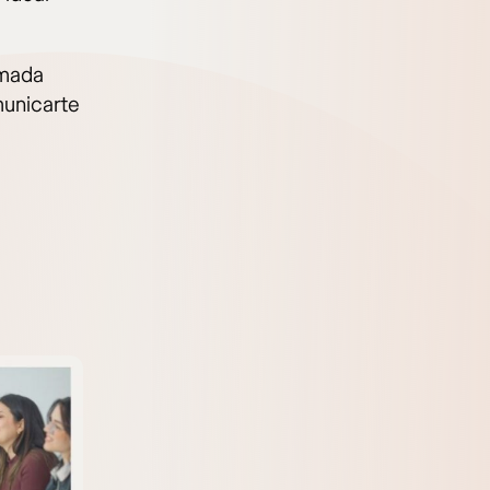
ómada
municarte