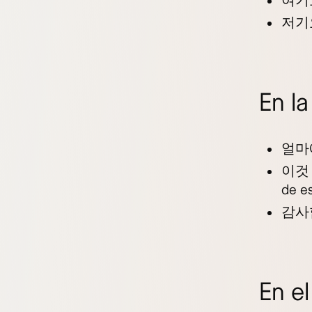
여기
저기
En la
얼마
이것
de e
감사
En el