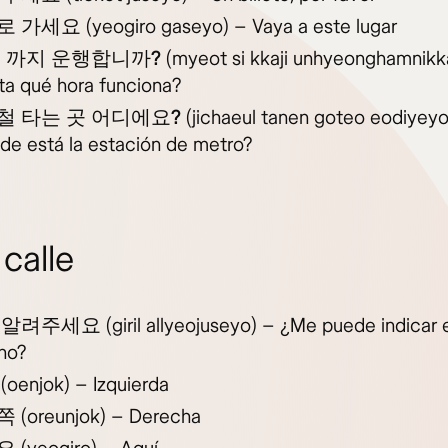
로 가세요
(yeogiro gaseyo) – Vaya a este lugar
시 까지 운행합니까?
(myeot si kkaji unhyeonghamnikk
ta qué hora funciona?
철 타는 곳 어디에요?
(jichaeul tanen goteo eodiyeyo
de está la estación de metro?
 calle
 알려주세요
(giril allyeojuseyo) – ¿Me puede indicar 
no?
(oenjok) – Izquierda
쪽
(oreunjok) – Derecha