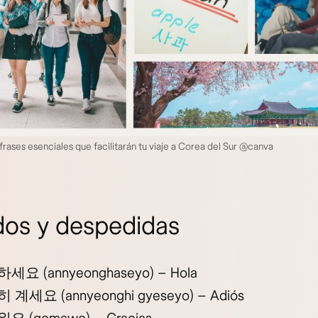
frases esenciales que facilitarán tu viaje a Corea del Sur @canva
dos y despedidas
하세요
(annyeonghaseyo) – Hola
히 계세요
(annyeonghi gyeseyo) – Adiós