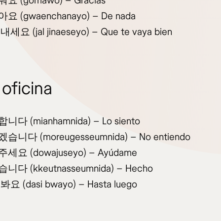
워요
(gomawo) – Gracias
아요
(gwaenchanayo) – De nada
지내세요
(jal jinaeseyo) – Que te vaya bien
 oficina
합니다
(mianhamnida) – Lo siento
겠습니다
(moreugesseumnida) – No entiendo
주세요
(dowajuseyo) – Ayúdame
습니다
(kkeutnasseumnida) – Hecho
 봐요
(dasi bwayo) – Hasta luego