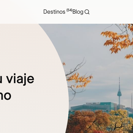
(54)
Destinos
Blog
 viaje
mo