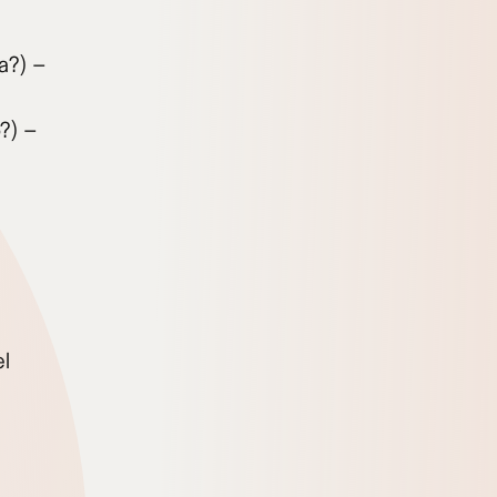
a?) –
?) –
el