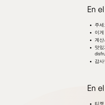
En el
주세
이게
계산
맛있
disfr
감사
En el
티켓