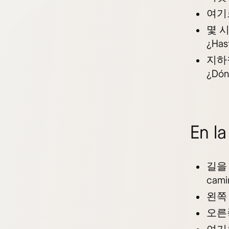
여기
몇 
¿Has
지하
¿Dón
En la
길을
cami
왼쪽
오른