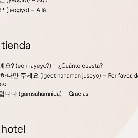
요
(yeogiro) – Aquí
요
(jeogiyo) – Allá
 tienda
예요?
(eolmayeyo?) – ¿Cuánto cuesta?
 하나만 주세요
(igeot hanaman juseyo) – Por favor, 
sto
합니다
(gamsahamnida) – Gracias
 hotel