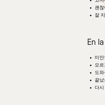
고마
괜찮
잘 
En la
미안
모르
도와
끝났
다시