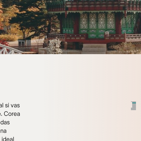
l si vas
e. Corea
adas
una
 ideal