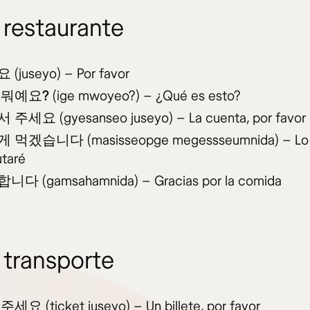
 restaurante
요
(juseyo) – Por favor
 뭐예요?
(ige mwoyeo?) – ¿Qué es esto?
서 주세요
(gyesanseo juseyo) – La cuenta, por favor
게 먹겠습니다
(masisseopge megessseumnida) – Lo
utaré
합니다
(gamsahamnida) – Gracias por la comida
 transporte
 주세요
(ticket juseyo) – Un billete, por favor