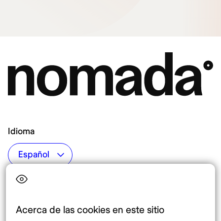
Idioma
Top destinos
Interés
Estados Unidos
Quiénes somos
México
Destinos
Acerca de las cookies en este sitio
Tailandia
Blog