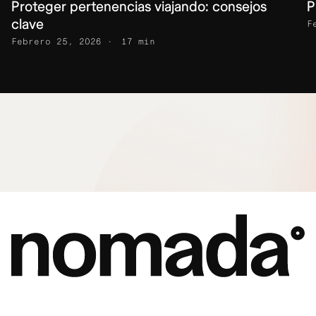
Proteger pertenencias viajando: consejos
P
clave
F
Febrero 25, 2026
17 min