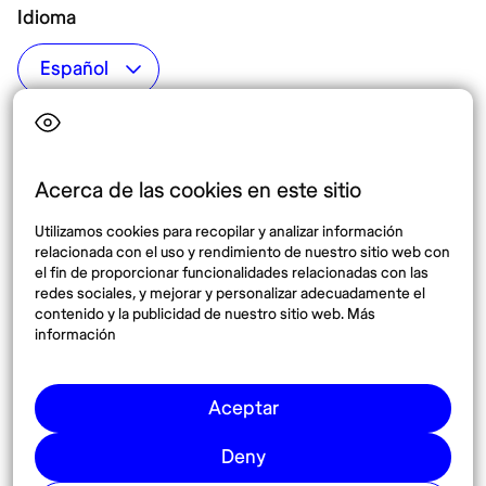
Idioma
Top destinos
Interés
Estados Unidos
Quiénes somos
México
Destinos
Acerca de las cookies en este sitio
Tailandia
Blog
Utilizamos cookies para recopilar y analizar información
España
relacionada con el uso y rendimiento de nuestro sitio web con
el fin de proporcionar funcionalidades relacionadas con las
redes sociales, y mejorar y personalizar adecuadamente el
Síguenos
contenido y la publicidad de nuestro sitio web. Más
información
Instagram
Pinterest
Aceptar
Deny