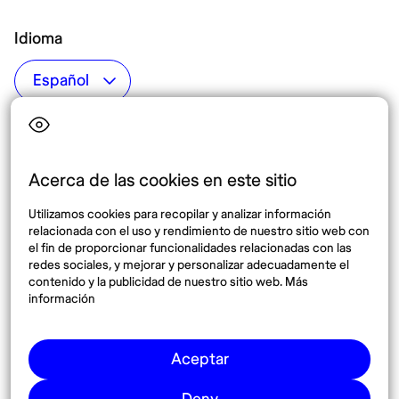
Idioma
Top destinos
Interés
Estados Unidos
Quiénes somos
México
Destinos
Acerca de las cookies en este sitio
Tailandia
Blog
Utilizamos cookies para recopilar y analizar información
España
relacionada con el uso y rendimiento de nuestro sitio web con
el fin de proporcionar funcionalidades relacionadas con las
redes sociales, y mejorar y personalizar adecuadamente el
Síguenos
contenido y la publicidad de nuestro sitio web. Más
información
Instagram
Pinterest
Aceptar