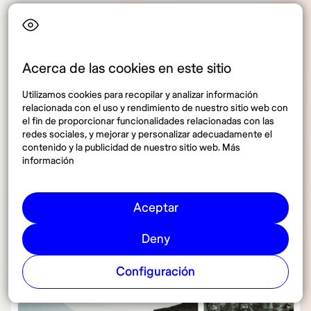
Los festivales importantes, ceremonias tradicionales,
clases de yoga en centros reconocidos y tours a
destinos populares suelen llenarse con rapidez en
Acerca de las cookies en este sitio
temporada alta.
Utilizamos cookies para recopilar y analizar información
relacionada con el uso y rendimiento de nuestro sitio web con
Durante la temporada baja o media, la disponibilidad
el fin de proporcionar funcionalidades relacionadas con las
es mucho mayor, lo cual permite planificar
redes sociales, y mejorar y personalizar adecuadamente el
actividades con más flexibilidad y menor presión.
contenido y la publicidad de nuestro sitio web. Más
información
Aceptar
Deny
Configuración