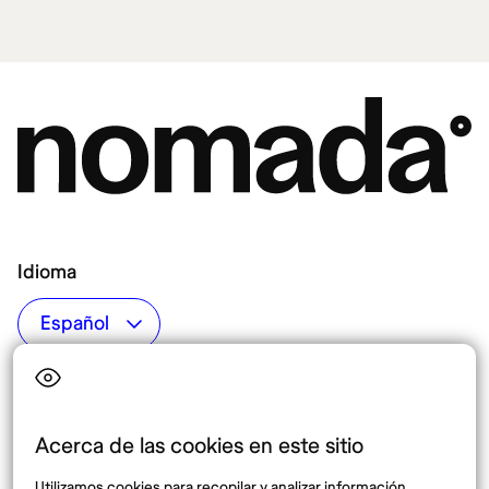
Idioma
Top destinos
Interés
Estados Unidos
Quiénes somos
México
Destinos
Acerca de las cookies en este sitio
Tailandia
Blog
Utilizamos cookies para recopilar y analizar información