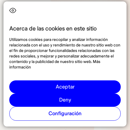
Sweden, Telenor Mobile o Telia Mobile. Con ellos
encontrarás planes prepago de diferentes
capacidades, muchos de ellos exclusivos para
turistas.
Acerca de las cookies en este sitio
Tarjeta eSIM internacional
:
Como ya sabes, la eSIM
Utilizamos cookies para recopilar y analizar información
de Holafly es la opción más adecuada. No solo
relacionada con el uso y rendimiento de nuestro sitio web con
tendrás datos ilimitados, sino también la
el fin de proporcionar funcionalidades relacionadas con las
tranquilidad de no tener que activarla
redes sociales, y mejorar y personalizar adecuadamente el
contenido y la publicidad de nuestro sitio web. Más
manualmente. La conexión es constante en toda
información
Noruega y los precios son más asequibles. Lo mejor
es que podrás seguir usando tu número local.
Aceptar
WiFi portatil en Noruega:
Esta es una buena opción
para viajeros que necesitan conectarse desde
Deny
diferentes dispositivos. Para acceder a él deberás
adquirir un dispositivo especial con empresas
Configuración
como Pocket WiFi. Las tarifas semanales suelen
ser bastante altas.