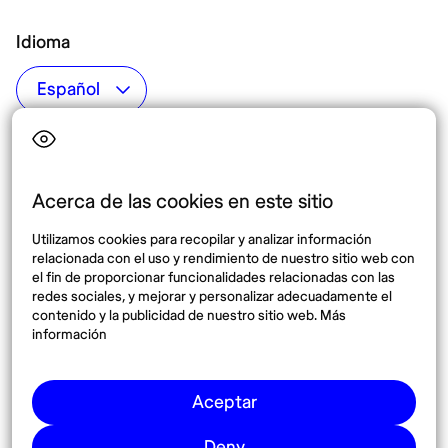
Idioma
Top destinos
Interés
Estados Unidos
Quiénes somos
México
Destinos
Acerca de las cookies en este sitio
Tailandia
Blog
Utilizamos cookies para recopilar y analizar información
España
relacionada con el uso y rendimiento de nuestro sitio web con
el fin de proporcionar funcionalidades relacionadas con las
redes sociales, y mejorar y personalizar adecuadamente el
Síguenos
contenido y la publicidad de nuestro sitio web. Más
información
Instagram
Pinterest
Aceptar
Deny