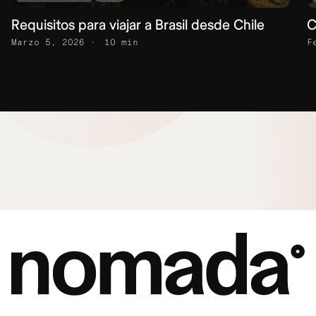
Requisitos para viajar a Brasil desde Chile
C
Marzo 5, 2026
10 min
F