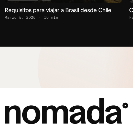
Requisitos para viajar a Brasil desde Chile
C
Marzo 5, 2026
10 min
F