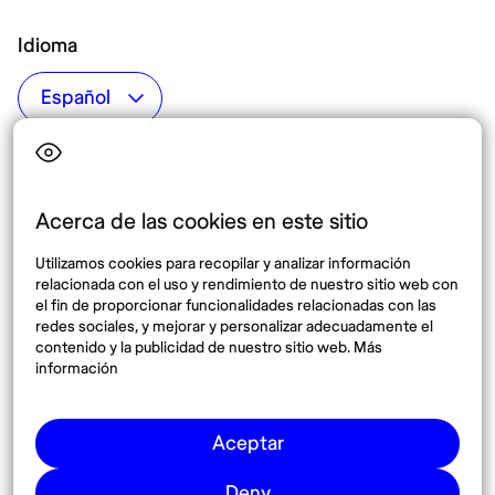
Idioma
Top destinos
Interés
Estados Unidos
Quiénes somos
México
Destinos
Acerca de las cookies en este sitio
Tailandia
Blog
Utilizamos cookies para recopilar y analizar información
España
relacionada con el uso y rendimiento de nuestro sitio web con
el fin de proporcionar funcionalidades relacionadas con las
redes sociales, y mejorar y personalizar adecuadamente el
Síguenos
contenido y la publicidad de nuestro sitio web. Más
información
Instagram
Pinterest
Aceptar
Deny