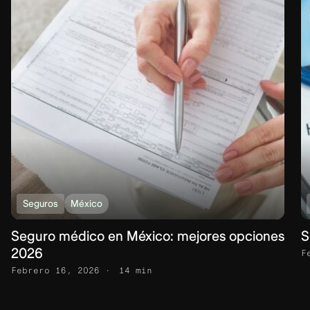
Seguros
México
Seguro médico en México: mejores opciones
S
2026
F
Febrero 16, 2026
14 min