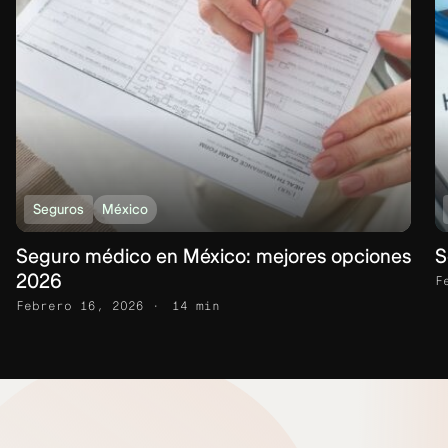
Seguros
México
Seguro médico en México: mejores opciones
S
2026
F
Febrero 16, 2026
14 min