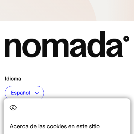
Idioma
Top destinos
Interés
Estados Unidos
Quiénes somos
México
Destinos
Acerca de las cookies en este sitio
Tailandia
Blog