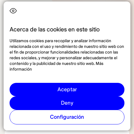
👉🏻
Activa tu plan y ahorra 10% ahora mismo
Acerca de las cookies en este sitio
Utilizamos cookies para recopilar y analizar información
relacionada con el uso y rendimiento de nuestro sitio web con
Preguntas frecuentes sobre
el fin de proporcionar funcionalidades relacionadas con las
redes sociales, y mejorar y personalizar adecuadamente el
los mejores seguros médicos
contenido y la publicidad de nuestro sitio web. Más
información
para nómadas digitales en
México
Aceptar
Deny
¿Cuál es el mejor seguro médico para
Configuración
nómadas digitales en México?