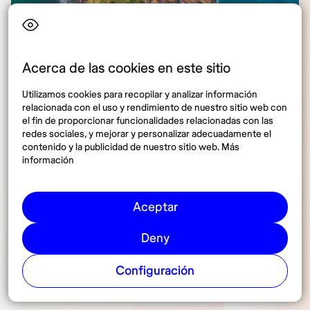
Acerca de las cookies en este sitio
Te ayudamos a encontrar el seguro médico Brasil perfecto para ti
@canva
Utilizamos cookies para recopilar y analizar información
relacionada con el uso y rendimiento de nuestro sitio web con
el fin de proporcionar funcionalidades relacionadas con las
Elegir un seguro médico adecuado es clave para
redes sociales, y mejorar y personalizar adecuadamente el
garantizar una cobertura eficiente en Brasil. A
contenido y la publicidad de nuestro sitio web. Más
continuación, te damos algunos consejos para
información
encontrar la mejor opción.
Aceptar
Deny
Evalúa el tipo de viaje que
Configuración
harás