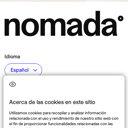
Idioma
Top destinos
Interés
Estados Unidos
Quiénes somos
México
Destinos
Acerca de las cookies en este sitio
Tailandia
Blog
Utilizamos cookies para recopilar y analizar información
España
relacionada con el uso y rendimiento de nuestro sitio web con
el fin de proporcionar funcionalidades relacionadas con las