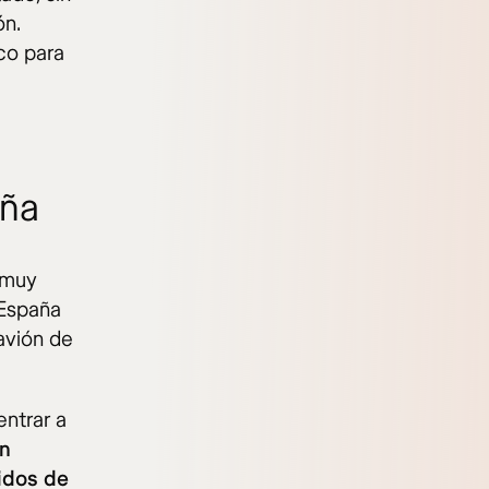
ón.
co para
aña
 muy
 España
avión de
ntrar a
un
idos de