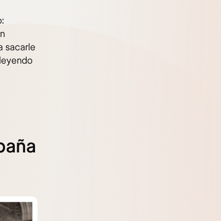
:
ón
a sacarle
 leyendo
spaña