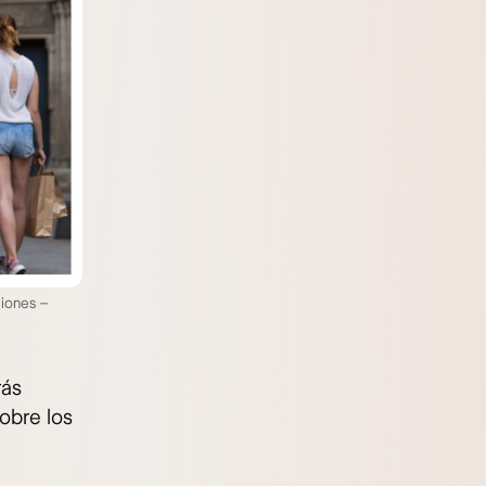
ciones –
rás
obre los