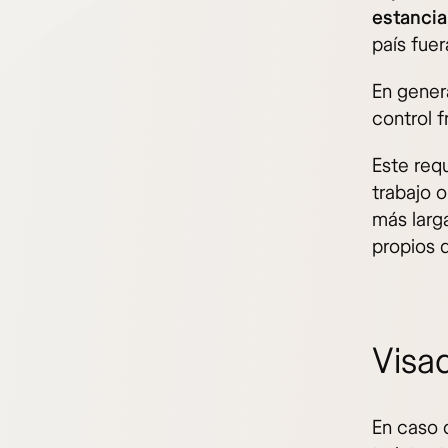
estancia
país fue
En gener
control f
Este requ
trabajo 
más larga
propios d
Visa
En caso 