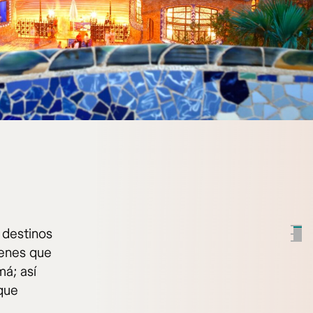
 destinos
ienes que
má; así
 que