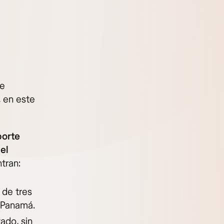
te
 en este
orte
el
tran:
 de tres
 Panamá.
ado, sin