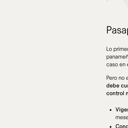
Pasa
Lo prime
panameño
caso en 
Pero no e
debe cum
control 
Vige
mese
Cond