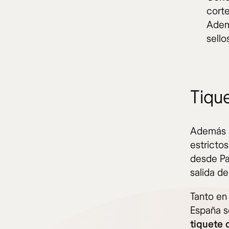
corte
Adem
sello
Tiqu
Además d
estrictos
desde Pa
salida d
Tanto en
España s
tiquete 