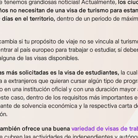
 ¡te tenemos grandiosas noticias! Actualmente,
los ci
s no necesitan de una visa de turismo para esta
días en el territorio,
dentro de un periodo de máxi
ambia si tu propósito de viaje no se vincula al turismo
ntrar al país europeo para trabajar o estudiar, sí debe
 alguna de las visas disponibles.
as más solicitadas es la visa de estudiantes,
la cual
a a extranjeros que quieran cursar algún tipo de prog
o en una institución oficial y con una duración mayor
este caso, dentro de los requisitos más importantes e
nte de solvencia económica y la respectiva carta d
ón.
también ofrece una buena
variedad de visas de tra
se cubren las actividades de independientes y autón