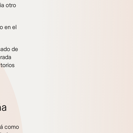
ia otro
o en el
isado de
orada
torios
ña
má como