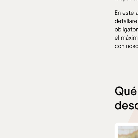
En este a
detallar
obligato
el máxim
con noso
Qué 
des