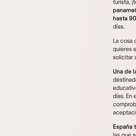
turista,
panameño
hasta 90 
días.
La cosa c
quieres e
solicitar
Una de l
destinad
educativ
días. En 
comproba
aceptaci
España 
las que 