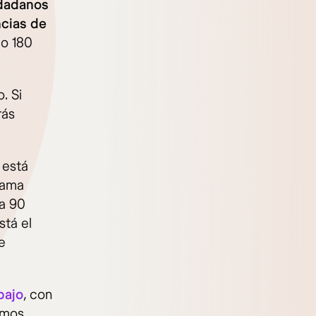
udadanos
ncias de
mo 180
. Si
rás
 está
rama
 a 90
stá el
e
bajo
, con
omos,