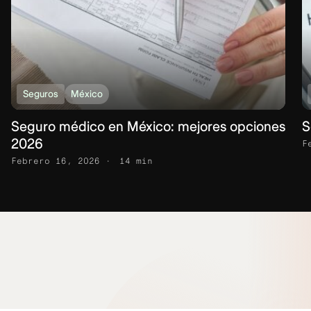
Seguros
México
Seguro médico en México: mejores opciones
S
2026
F
Febrero 16, 2026
14 min