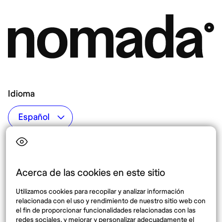
Idioma
Top destinos
Interés
Estados Unidos
Quiénes somos
México
Destinos
Acerca de las cookies en este sitio
Tailandia
Blog
Utilizamos cookies para recopilar y analizar información
España
relacionada con el uso y rendimiento de nuestro sitio web con
el fin de proporcionar funcionalidades relacionadas con las
redes sociales, y mejorar y personalizar adecuadamente el