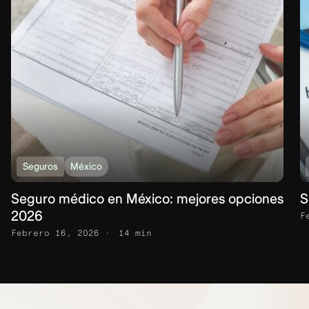
Seguros
México
Seguro médico en México: mejores opciones
S
2026
F
Febrero 16, 2026
14 min